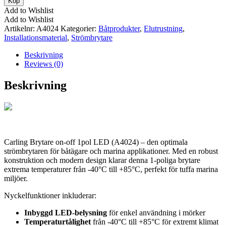
Köp
-
Add to Wishlist
Brytare
Add to Wishlist
on-
Artikelnr:
A4024
Kategorier:
Båtprodukter
,
Elutrustning
,
off
Installationsmaterial
,
Strömbrytare
1pol
LED
Beskrivning
mängd
Reviews (0)
Beskrivning
Carling Brytare on-off 1pol LED (A4024) – den optimala
strömbrytaren för båtägare och marina applikationer. Med en robust
konstruktion och modern design klarar denna 1-poliga brytare
extrema temperaturer från -40°C till +85°C, perfekt för tuffa marina
miljöer.
Nyckelfunktioner inkluderar:
Inbyggd LED-belysning
för enkel användning i mörker
Temperaturtålighet
från -40°C till +85°C för extremt klimat