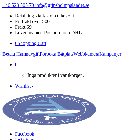
+46 523 505 70
info@gripsholmpalandet.se
Betalning via Klarna Chekout
Fri frakt over 500
Frakt 69
Leverans med Postnord och DHL
0
Shopping Cart
Betala Hamnavgift
Förboka Båtplats
Webbkamera
Kampanjer
0
Inga produkter i varukorgen.
Wishlist -
Facebook
Instagram