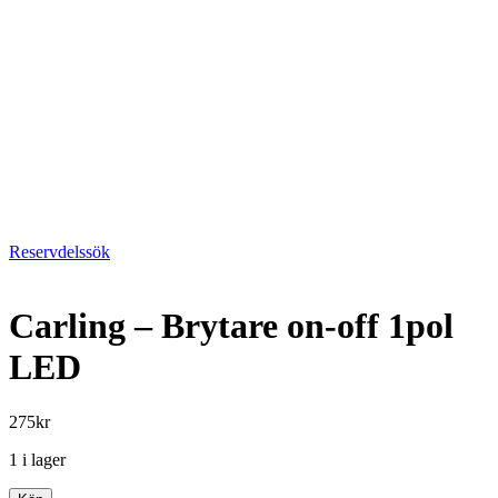
Reservdelssök
Carling – Brytare on-off 1pol
LED
275
kr
1 i lager
Carling