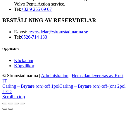
Volvo Penta Action service.
Tel:
+32 9 255 69 67
BESTÄLLNING AV RESERVDELAR
E-post:
reservdelar@stromstadmarina.se
Tel:
0526-714 133
Öppettider:
Klicka här
Köpvillkor
© Stromstadmarina
|
Administration
|
Hemsidan levereras av Kust
IT
Carling – Brytare (on)-off 1pol
Carling – Brytare (on)-off-(on) 2pol
LED
Scroll to top