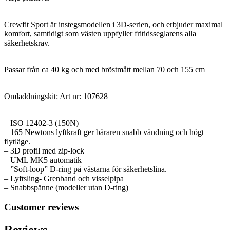
Crewfit Sport är instegsmodellen i 3D-serien, och erbjuder maximal
komfort, samtidigt som västen uppfyller fritidsseglarens alla
säkerhetskrav.
Passar från ca 40 kg och med bröstmått mellan 70 och 155 cm
Omladdningskit: Art nr: 107628
– ISO 12402-3 (150N)
– 165 Newtons lyftkraft ger bäraren snabb vändning och högt
flytläge.
– 3D profil med zip-lock
– UML MK5 automatik
– ”Soft-loop” D-ring på västarna för säkerhetslina.
– Lyftsling- Grenband och visselpipa
– Snabbspänne (modeller utan D-ring)
Customer reviews