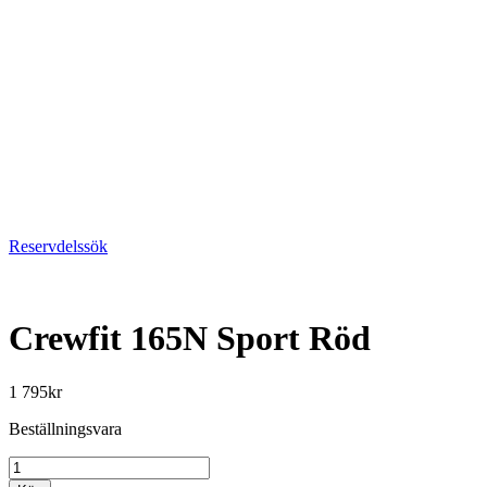
Reservdelssök
Crewfit 165N Sport Röd
1 795
kr
Beställningsvara
Crewfit
165N