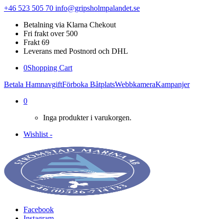
+46 523 505 70
info@gripsholmpalandet.se
Betalning via Klarna Chekout
Fri frakt over 500
Frakt 69
Leverans med Postnord och DHL
0
Shopping Cart
Betala Hamnavgift
Förboka Båtplats
Webbkamera
Kampanjer
0
Inga produkter i varukorgen.
Wishlist -
Facebook
Instagram