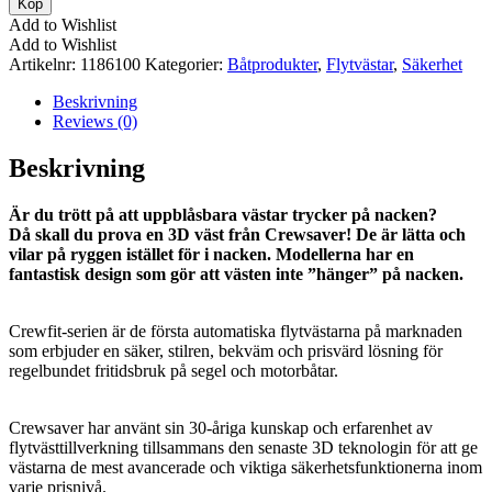
Köp
Sport
Add to Wishlist
Röd
Add to Wishlist
mängd
Artikelnr:
1186100
Kategorier:
Båtprodukter
,
Flytvästar
,
Säkerhet
Beskrivning
Reviews (0)
Beskrivning
Är du trött på att uppblåsbara västar trycker på nacken?
Då skall du prova en 3D väst från Crewsaver! De är lätta och
vilar på ryggen istället för i nacken. Modellerna har en
fantastisk design som gör att västen inte ”hänger” på nacken.
Crewfit-serien är de första automatiska flytvästarna på marknaden
som erbjuder en säker, stilren, bekväm och prisvärd lösning för
regelbundet fritidsbruk på segel och motorbåtar.
Crewsaver har använt sin 30-åriga kunskap och erfarenhet av
flytvästtillverkning tillsammans den senaste 3D teknologin för att ge
västarna de mest avancerade och viktiga säkerhetsfunktionerna inom
varje prisnivå.