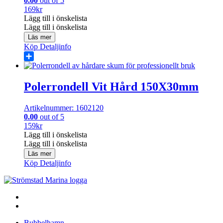
0.00
out of 5
169
kr
Lägg till i önskelista
Lägg till i önskelista
Läs mer
Köp
Detaljinfo
Share
Polerrondell Vit Hård 150X30mm
Artikelnummer: 1602120
0.00
out of 5
159
kr
Lägg till i önskelista
Lägg till i önskelista
Läs mer
Köp
Detaljinfo
Bubbelhamn