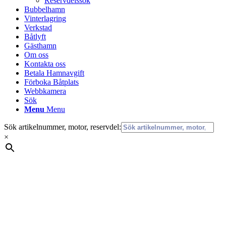
Reservdelssök
Bubbelhamn
Vinterlagring
Verkstad
Båtlyft
Gästhamn
Om oss
Kontakta oss
Betala Hamnavgift
Förboka Båtplats
Webbkamera
Sök
Menu
Menu
Sök artikelnummer, motor, reservdel:
×