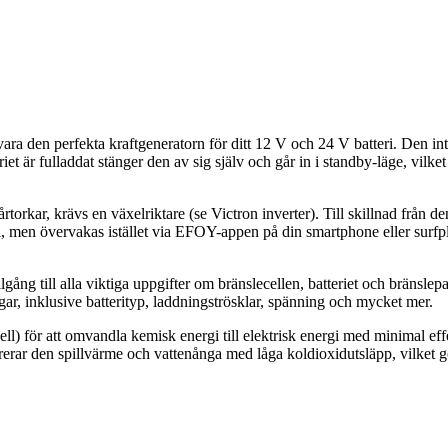
a den perfekta kraftgeneratorn för ditt 12 V och 24 V batteri. Den in
iet är fulladdat stänger den av sig själv och går in i standby-läge, vilket 
rtorkar, krävs en växelriktare (se Victron inverter). Till skillnad fr
, men övervakas istället via EFOY-appen på din smartphone eller surfp
ng till alla viktiga uppgifter om bränslecellen, batteriet och bränsle
ar, inklusive batterityp, laddningströsklar, spänning och mycket mer.
för att omvandla kemisk energi till elektrisk energi med minimal effe
ererar den spillvärme och vattenånga med låga koldioxidutsläpp, vilket g