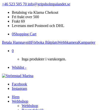
+46 523 505 70
info@gripsholmpalandet.se
Betalning via Klarna Chekout
Fri frakt over 500
Frakt 69
Leverans med Postnord och DHL
0
Shopping Cart
Betala Hamnavgift
Förboka Båtplats
Webbkamera
Kampanjer
0
Inga produkter i varukorgen.
Wishlist -
Facebook
Instagram
Hem
Webbshop
Webbshop