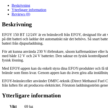
Beskrivning
Ytterligare information
Reviews (0)
Beskrivning
EFOY 150 BT 12/24V är en bränslecell från EFOY, designad för att var
på ditt batteri och laddar det automatiskt när det behövs. Så snart batter
batteri från djupurladdning.
För att kunna använda 230 V-förbrukare, såsom kaffemaskiner eller hå
med både 12 V och 24 V batterier. Den saknar en fysisk kontrollpanel
fysisk lösning.
Med EFOY-appen kan du enkelt styra dina EFOY-produkter och få tillgå
bränsle som finns kvar. Genom appen kan du även göra alla inställning
EFOY-bränsleceller använder DMFC-teknik (Direct Methanol Fuel Cell) 
från luften för att producera elektricitet. Förutom laddningsström gen
Ytterligare information
Vikt
69 kg