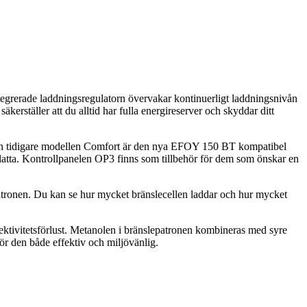
tegrerade laddningsregulatorn övervakar kontinuerligt laddningsnivån
säkerställer att du alltid har fulla energireserver och skyddar ditt
ån den tidigare modellen Comfort är den nya EFOY 150 BT kompatibel
latta. Kontrollpanelen OP3 finns som tillbehör för dem som önskar en
patronen. Du kan se hur mycket bränslecellen laddar och hur mycket
ktivitetsförlust. Metanolen i bränslepatronen kombineras med syre
ör den både effektiv och miljövänlig.