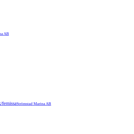
na AB
Strömstad Marina AB