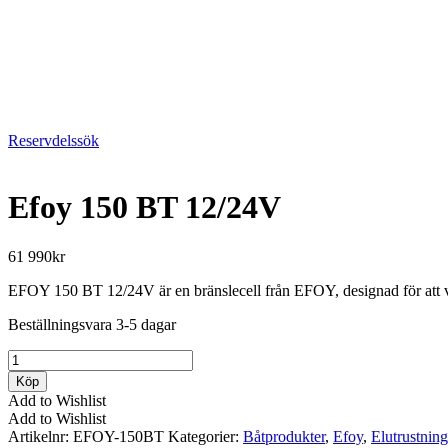
Reservdelssök
Efoy 150 BT 12/24V
61 990
kr
EFOY 150 BT 12/24V är en bränslecell från EFOY, designad för att v
Beställningsvara 3-5 dagar
Efoy
150
Köp
BT
Add to Wishlist
12/24V
Add to Wishlist
mängd
Artikelnr:
EFOY-150BT
Kategorier:
Båtprodukter
,
Efoy
,
Elutrustning