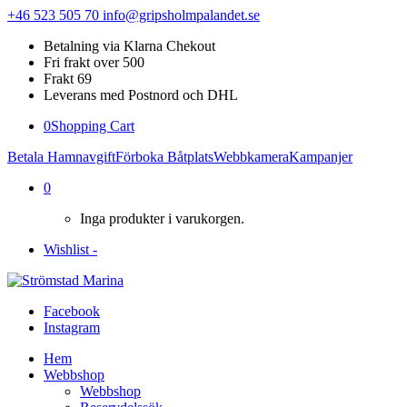
+46 523 505 70
info@gripsholmpalandet.se
Betalning via Klarna Chekout
Fri frakt over 500
Frakt 69
Leverans med Postnord och DHL
0
Shopping Cart
Betala Hamnavgift
Förboka Båtplats
Webbkamera
Kampanjer
0
Inga produkter i varukorgen.
Wishlist -
Facebook
Instagram
Hem
Webbshop
Webbshop