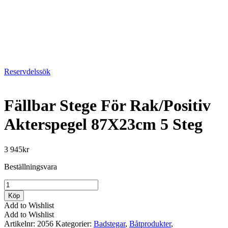
Reservdelssök
Fällbar Stege För Rak/Positiv
Akterspegel 87X23cm 5 Steg
3 945
kr
Beställningsvara
Fällbar
Stege
Köp
För
Add to Wishlist
Rak/Positiv
Add to Wishlist
Akterspegel
Artikelnr:
2056
Kategorier:
Badstegar
,
Båtprodukter
,