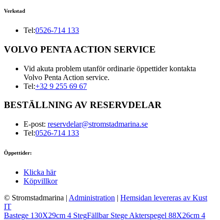
Verkstad
Tel:
0526-714 133
VOLVO PENTA ACTION SERVICE
Vid akuta problem utanför ordinarie öppettider kontakta
Volvo Penta Action service.
Tel:
+32 9 255 69 67
BESTÄLLNING AV RESERVDELAR
E-post:
reservdelar@stromstadmarina.se
Tel:
0526-714 133
Öppettider:
Klicka här
Köpvillkor
© Stromstadmarina
|
Administration
|
Hemsidan levereras av Kust
IT
Bastege 130X29cm 4 Steg
Fällbar Stege Akterspegel 88X26cm 4