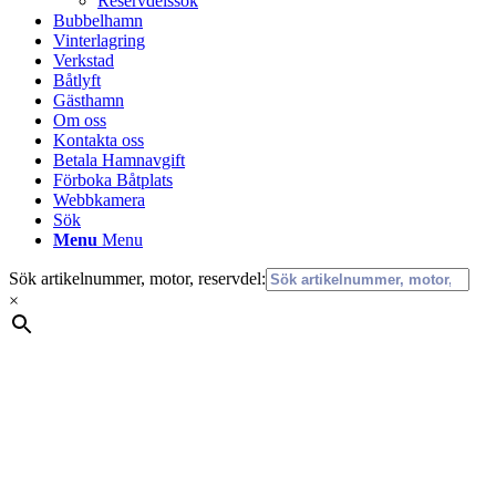
Reservdelssök
Bubbelhamn
Vinterlagring
Verkstad
Båtlyft
Gästhamn
Om oss
Kontakta oss
Betala Hamnavgift
Förboka Båtplats
Webbkamera
Sök
Menu
Menu
Sök artikelnummer, motor, reservdel:
×