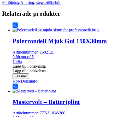
87X23cm
Förtöjning/Ankring
,
stegar/tillbehör
5
Steg
Relaterade produkter
mängd
Share
Polerrondell Mjuk Gul 150X30mm
Artikelnummer: 1602125
0.00
out of 5
159
kr
Lägg till i önskelista
Lägg till i önskelista
Läs mer
Köp
Detaljinfo
Share
Mastervolt – Batteriplint
Artikelnummer: 777-Z10W-200