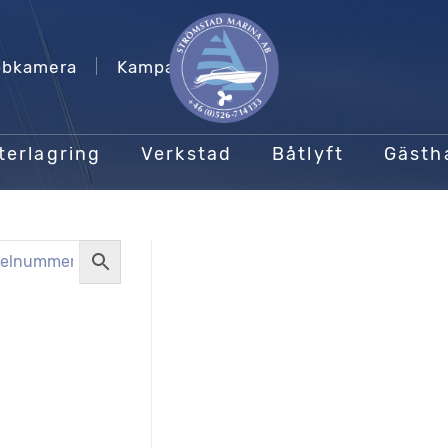
bkamera
Kampanjer
terlagring
Verkstad
Båtlyft
Gäst