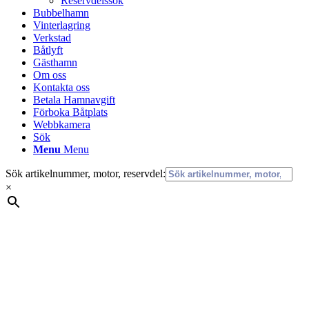
Reservdelssök
Bubbelhamn
Vinterlagring
Verkstad
Båtlyft
Gästhamn
Om oss
Kontakta oss
Betala Hamnavgift
Förboka Båtplats
Webbkamera
Sök
Menu
Menu
Sök artikelnummer, motor, reservdel:
×