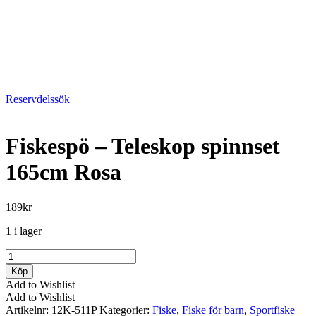
Reservdelssök
Fiskespö – Teleskop spinnset
165cm Rosa
189
kr
1 i lager
Fiskespö
-
Köp
Teleskop
Add to Wishlist
spinnset
Add to Wishlist
165cm
Artikelnr:
12K-511P
Kategorier:
Fiske
,
Fiske för barn
,
Sportfiske