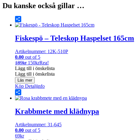
Du kanske också gillar …
Share
Fiskespö – Teleskop Haspelset 165cm
Artikelnummer: 12K-510P
0.00
out of 5
Det
Det
189
kr
150
kr
Rea!
ursprungliga
nuvarande
Lägg till i önskelista
priset
priset
Lägg till i önskelista
var:
är:
Läs mer
189kr.
150kr.
Köp
Detaljinfo
Share
Krabbmete med klädnypa
Artikelnummer: 31-645
0.00
out of 5
69
kr