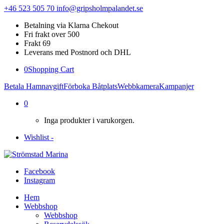
+46 523 505 70
info@gripsholmpalandet.se
Betalning via Klarna Chekout
Fri frakt over 500
Frakt 69
Leverans med Postnord och DHL
0
Shopping Cart
Betala Hamnavgift
Förboka Båtplats
Webbkamera
Kampanjer
0
Inga produkter i varukorgen.
Wishlist -
Facebook
Instagram
Hem
Webbshop
Webbshop