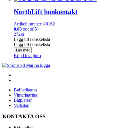
NorthLift honkontakt
Artikelnummer: 40162
0.00
out of 5
272
kr
Lägg till i önskelista
Lägg till i önskelista
Läs mer
Köp
Detaljinfo
Bubbelhamn
Vinterlagring
Båtplatser
Verkstad
KONTAKTA OSS
Kebalviken