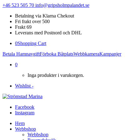
+46 523 505 70
info@gripsholmpalandet.se
Betalning via Klarna Chekout
Fri frakt over 500
Frakt 69
Leverans med Postnord och DHL
0
Shopping Cart
Betala Hamnavgift
Förboka Båtplats
Webbkamera
Kampanjer
0
Inga produkter i varukorgen.
Wishlist -
Facebook
Instagram
Hem
Webbshop
Webbshop