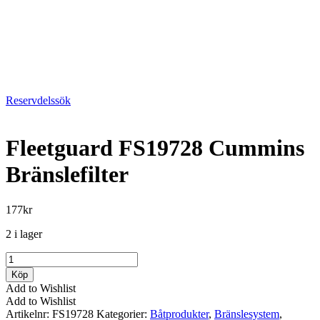
Reservdelssök
Fleetguard FS19728 Cummins
Bränslefilter
177
kr
2 i lager
Fleetguard
FS19728
Köp
Cummins
Add to Wishlist
Bränslefilter
Add to Wishlist
mängd
Artikelnr:
FS19728
Kategorier:
Båtprodukter
,
Bränslesystem
,