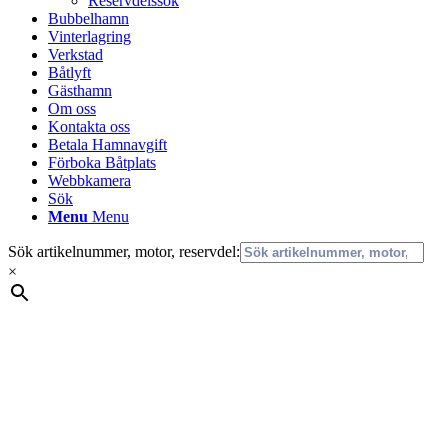
Reservdelssök
Bubbelhamn
Vinterlagring
Verkstad
Båtlyft
Gästhamn
Om oss
Kontakta oss
Betala Hamnavgift
Förboka Båtplats
Webbkamera
Sök
Menu
Menu
Sök artikelnummer, motor, reservdel:
×