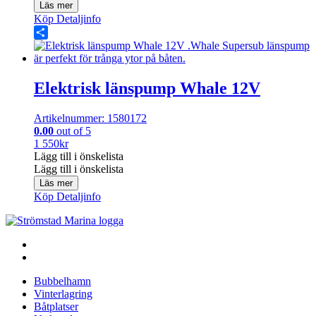
Läs mer
Köp
Detaljinfo
Share
Elektrisk länspump Whale 12V
Artikelnummer: 1580172
0.00
out of 5
1 550
kr
Lägg till i önskelista
Lägg till i önskelista
Läs mer
Köp
Detaljinfo
Bubbelhamn
Vinterlagring
Båtplatser