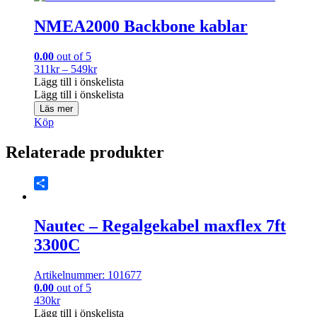
NMEA2000 Backbone kablar
0.00
out of 5
Prisintervall:
311
kr
–
549
kr
311kr
Lägg till i önskelista
till
Lägg till i önskelista
549kr
Läs mer
Köp
Relaterade produkter
Share
Nautec – Regalgekabel maxflex 7ft
3300C
Artikelnummer: 101677
0.00
out of 5
430
kr
Lägg till i önskelista