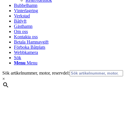
Reservdelssök
Bubbelhamn
Vinterlagring
Verkstad
Båtlyft
Gästhamn
Om oss
Kontakta oss
Betala Hamnavgift
Förboka Båtplats
Webbkamera
Sök
Menu
Menu
Sök artikelnummer, motor, reservdel:
×