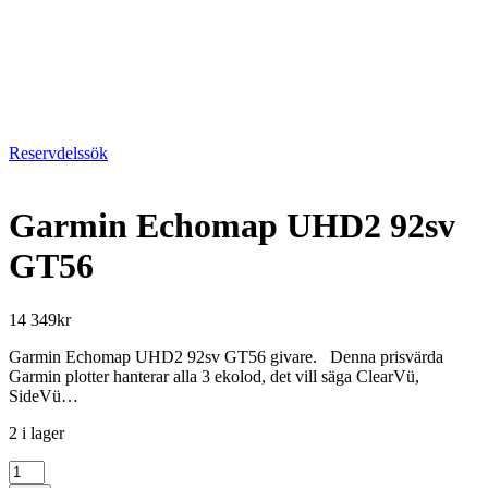
Reservdelssök
Garmin Echomap UHD2 92sv
GT56
14 349
kr
Garmin Echomap UHD2 92sv GT56 givare. Denna prisvärda
Garmin plotter hanterar alla 3 ekolod, det vill säga ClearVü,
SideVü…
2 i lager
Garmin