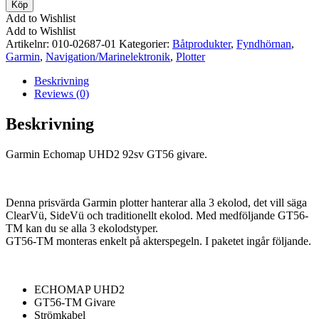
Echomap
Köp
UHD2
Add to Wishlist
92sv
Add to Wishlist
GT56
Artikelnr:
010-02687-01
Kategorier:
Båtprodukter
,
Fyndhörnan
,
mängd
Garmin
,
Navigation/Marinelektronik
,
Plotter
Beskrivning
Reviews (0)
Beskrivning
Garmin Echomap UHD2 92sv GT56 givare.
Denna prisvärda Garmin plotter hanterar alla 3 ekolod, det vill säga
ClearVü, SideVü och traditionellt ekolod. Med medföljande GT56-
TM kan du se alla 3 ekolodstyper.
GT56-TM monteras enkelt på akterspegeln. I paketet ingår följande.
ECHOMAP UHD2
GT56-TM Givare
Strömkabel