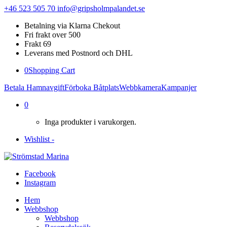
+46 523 505 70
info@gripsholmpalandet.se
Betalning via Klarna Chekout
Fri frakt over 500
Frakt 69
Leverans med Postnord och DHL
0
Shopping Cart
Betala Hamnavgift
Förboka Båtplats
Webbkamera
Kampanjer
0
Inga produkter i varukorgen.
Wishlist -
Facebook
Instagram
Hem
Webbshop
Webbshop