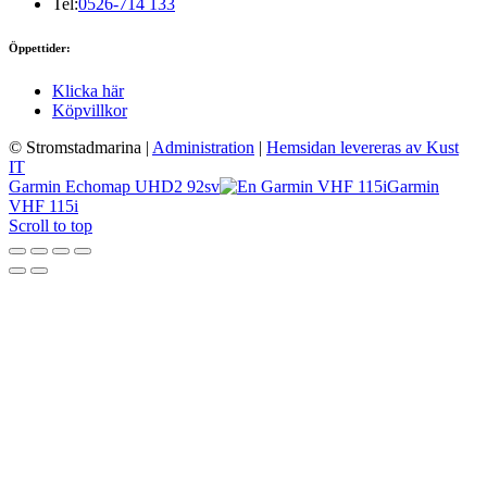
Tel:
0526-714 133
Öppettider:
Klicka här
Köpvillkor
© Stromstadmarina
|
Administration
|
Hemsidan levereras av Kust
IT
Garmin Echomap UHD2 92sv
Garmin
VHF 115i
Scroll to top