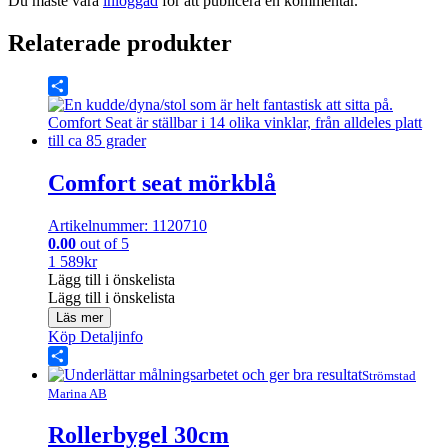
Du måste vara
inloggad
för att publicera en kommentar.
Relaterade produkter
Share
Comfort seat mörkblå
Artikelnummer: 1120710
0.00
out of 5
1 589
kr
Lägg till i önskelista
Lägg till i önskelista
Läs mer
Köp
Detaljinfo
Share
Strömstad
Marina AB
Rollerbygel 30cm