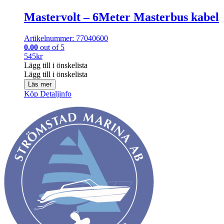
Mastervolt – 6Meter Masterbus kabel
Artikelnummer: 77040600
0.00
out of 5
545
kr
Lägg till i önskelista
Lägg till i önskelista
Läs mer
Köp
Detaljinfo