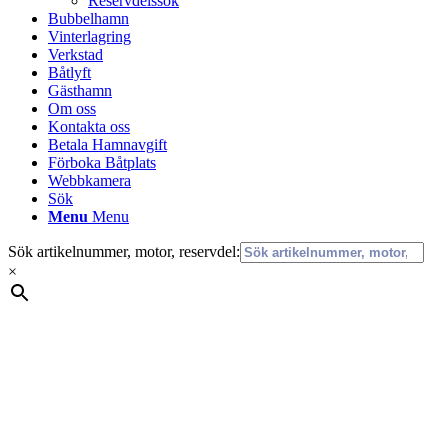
Reservdelssök
Bubbelhamn
Vinterlagring
Verkstad
Båtlyft
Gästhamn
Om oss
Kontakta oss
Betala Hamnavgift
Förboka Båtplats
Webbkamera
Sök
Menu
Menu
Sök artikelnummer, motor, reservdel:
×