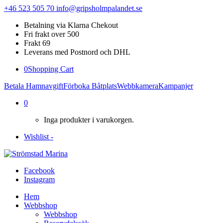
+46 523 505 70
info@gripsholmpalandet.se
Betalning via Klarna Chekout
Fri frakt over 500
Frakt 69
Leverans med Postnord och DHL
0
Shopping Cart
Betala Hamnavgift
Förboka Båtplats
Webbkamera
Kampanjer
0
Inga produkter i varukorgen.
Wishlist -
Facebook
Instagram
Hem
Webbshop
Webbshop