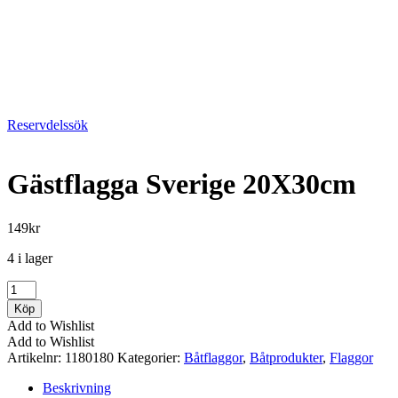
Reservdelssök
Gästflagga Sverige 20X30cm
149
kr
4 i lager
Gästflagga
Sverige
Köp
20X30cm
Add to Wishlist
mängd
Add to Wishlist
Artikelnr:
1180180
Kategorier:
Båtflaggor
,
Båtprodukter
,
Flaggor
Beskrivning