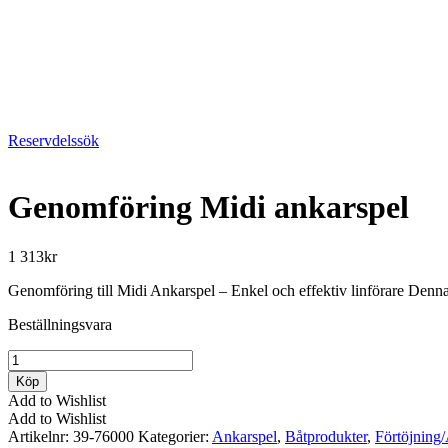
Reservdelssök
Genomföring Midi ankarspel
1 313
kr
Genomföring till Midi Ankarspel – Enkel och effektiv linförare Denna
Beställningsvara
Genomföring
Midi
Köp
ankarspel
Add to Wishlist
mängd
Add to Wishlist
Artikelnr:
39-76000
Kategorier:
Ankarspel
,
Båtprodukter
,
Förtöjning