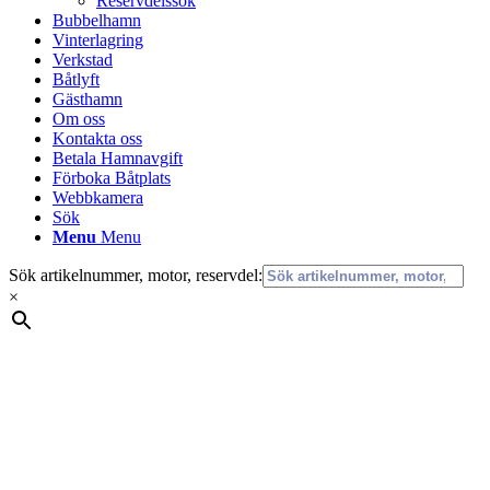
Reservdelssök
Bubbelhamn
Vinterlagring
Verkstad
Båtlyft
Gästhamn
Om oss
Kontakta oss
Betala Hamnavgift
Förboka Båtplats
Webbkamera
Sök
Menu
Menu
Sök artikelnummer, motor, reservdel:
×