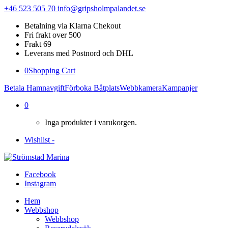
+46 523 505 70
info@gripsholmpalandet.se
Betalning via Klarna Chekout
Fri frakt over 500
Frakt 69
Leverans med Postnord och DHL
0
Shopping Cart
Betala Hamnavgift
Förboka Båtplats
Webbkamera
Kampanjer
0
Inga produkter i varukorgen.
Wishlist -
Facebook
Instagram
Hem
Webbshop
Webbshop