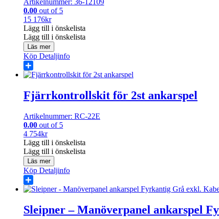
Artikelnummer: 36-12109
0.00
out of 5
15 176
kr
Lägg till i önskelista
Lägg till i önskelista
Läs mer
Köp
Detaljinfo
Share
Fjärrkontrollskit för 2st ankarspel
Artikelnummer: RC-22E
0.00
out of 5
4 754
kr
Lägg till i önskelista
Lägg till i önskelista
Läs mer
Köp
Detaljinfo
Share
Sleipner – Manöverpanel ankarspel Fy