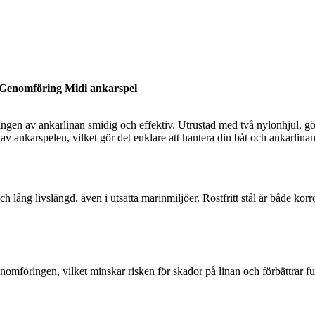
ngen av ankarlinan smidig och effektiv. Utrustad med två nylonhjul, gör g
av ankarspelen, vilket gör det enklare att hantera din båt och ankarlinan
och lång livslängd, även i utsatta marinmiljöer. Rostfritt stål är både ko
omföringen, vilket minskar risken för skador på linan och förbättrar funk