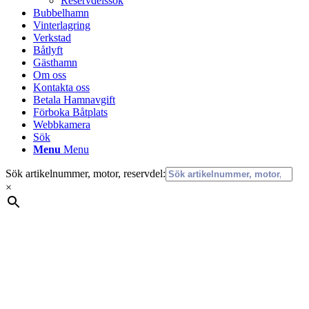
Reservdelssök
Bubbelhamn
Vinterlagring
Verkstad
Båtlyft
Gästhamn
Om oss
Kontakta oss
Betala Hamnavgift
Förboka Båtplats
Webbkamera
Sök
Menu
Menu
Sök artikelnummer, motor, reservdel:
×