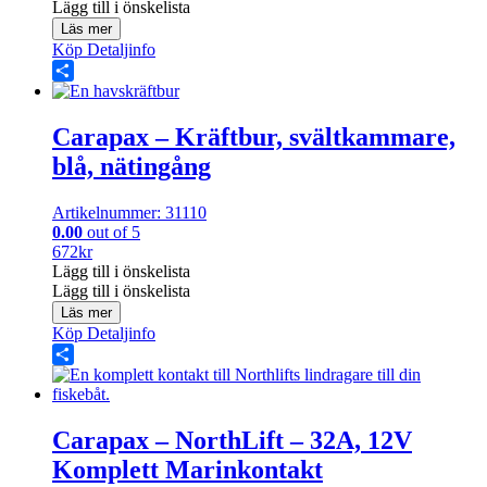
Lägg till i önskelista
Läs mer
Köp
Detaljinfo
Share
Carapax – Kräftbur, svältkammare,
blå, nätingång
Artikelnummer: 31110
0.00
out of 5
672
kr
Lägg till i önskelista
Lägg till i önskelista
Läs mer
Köp
Detaljinfo
Share
Carapax – NorthLift – 32A, 12V
Komplett Marinkontakt