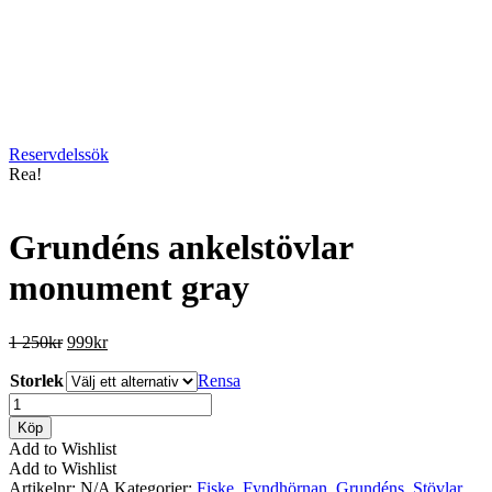
Reservdelssök
Rea!
Grundéns ankelstövlar
monument gray
Det
Det
1 250
kr
999
kr
ursprungliga
nuvarande
Storlek
priset
priset
Rensa
var:
är:
Grundéns
1
999kr.
ankelstövlar
Köp
250kr.
monument
Add to Wishlist
gray
Add to Wishlist
mängd
Artikelnr:
N/A
Kategorier:
Fiske
,
Fyndhörnan
,
Grundéns
,
Stövlar