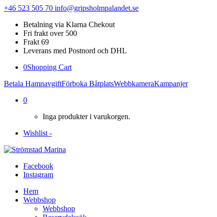
+46 523 505 70
info@gripsholmpalandet.se
Betalning via Klarna Chekout
Fri frakt over 500
Frakt 69
Leverans med Postnord och DHL
0
Shopping Cart
Betala Hamnavgift
Förboka Båtplats
Webbkamera
Kampanjer
0
Inga produkter i varukorgen.
Wishlist -
Facebook
Instagram
Hem
Webbshop
Webbshop