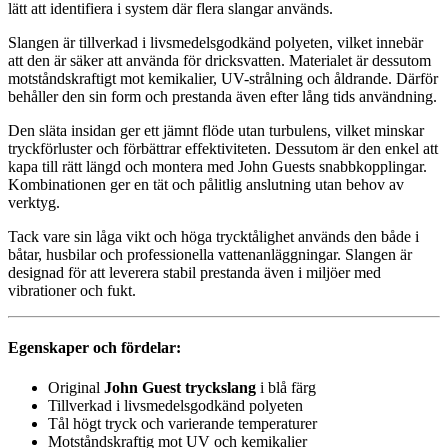
lätt att identifiera i system där flera slangar används.
Slangen är tillverkad i livsmedelsgodkänd polyeten, vilket innebär
att den är säker att använda för dricksvatten. Materialet är dessutom
motståndskraftigt mot kemikalier, UV-strålning och åldrande. Därför
behåller den sin form och prestanda även efter lång tids användning.
Den släta insidan ger ett jämnt flöde utan turbulens, vilket minskar
tryckförluster och förbättrar effektiviteten. Dessutom är den enkel att
kapa till rätt längd och montera med John Guests snabbkopplingar.
Kombinationen ger en tät och pålitlig anslutning utan behov av
verktyg.
Tack vare sin låga vikt och höga trycktålighet används den både i
båtar, husbilar och professionella vattenanläggningar. Slangen är
designad för att leverera stabil prestanda även i miljöer med
vibrationer och fukt.
Egenskaper och fördelar:
Original
John Guest tryckslang
i blå färg
Tillverkad i livsmedelsgodkänd polyeten
Tål högt tryck och varierande temperaturer
Motståndskraftig mot UV och kemikalier