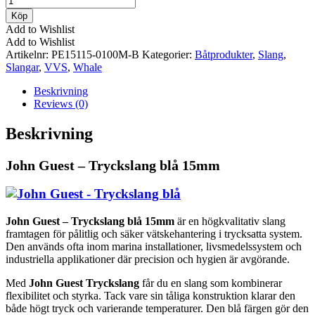
Guest
Köp
-
Add to Wishlist
Tryckslang
Add to Wishlist
blå
Artikelnr:
PE15115-0100M-B
Kategorier:
Båtprodukter
,
Slang
,
15mm
Slangar
,
VVS
,
Whale
mängd
Beskrivning
Reviews (0)
Beskrivning
John Guest – Tryckslang blå 15mm
John Guest – Tryckslang blå 15mm
är en högkvalitativ slang
framtagen för pålitlig och säker vätskehantering i trycksatta system.
Den används ofta inom marina installationer, livsmedelssystem och
industriella applikationer där precision och hygien är avgörande.
Med
John Guest Tryckslang
får du en slang som kombinerar
flexibilitet och styrka. Tack vare sin tåliga konstruktion klarar den
både högt tryck och varierande temperaturer. Den blå färgen gör den