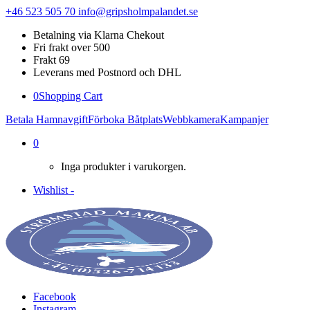
+46 523 505 70
info@gripsholmpalandet.se
Betalning via Klarna Chekout
Fri frakt over 500
Frakt 69
Leverans med Postnord och DHL
0
Shopping Cart
Betala Hamnavgift
Förboka Båtplats
Webbkamera
Kampanjer
0
Inga produkter i varukorgen.
Wishlist -
Facebook
Instagram