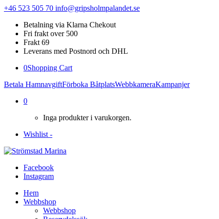
+46 523 505 70
info@gripsholmpalandet.se
Betalning via Klarna Chekout
Fri frakt over 500
Frakt 69
Leverans med Postnord och DHL
0
Shopping Cart
Betala Hamnavgift
Förboka Båtplats
Webbkamera
Kampanjer
0
Inga produkter i varukorgen.
Wishlist -
Facebook
Instagram
Hem
Webbshop
Webbshop