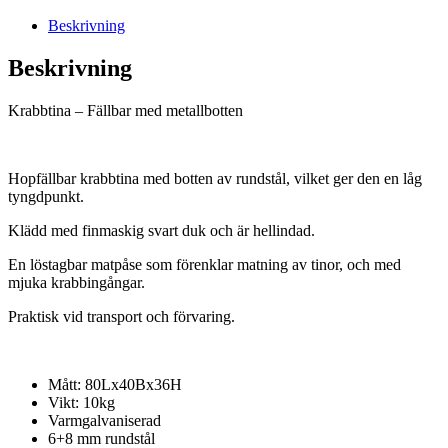
mängd
Beskrivning
Beskrivning
Krabbtina – Fällbar med metallbotten
Hopfällbar krabbtina med botten av rundstål, vilket ger den en låg
tyngdpunkt.
Klädd med finmaskig svart duk och är hellindad.
En löstagbar matpåse som förenklar matning av tinor, och med
mjuka krabbingångar.
Praktisk vid transport och förvaring.
Mått: 80Lx40Bx36H
Vikt: 10kg
Varmgalvaniserad
6+8 mm rundstål