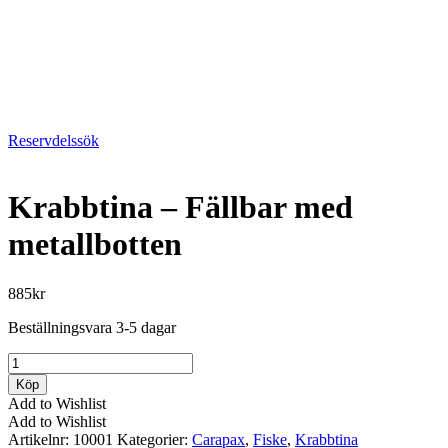
Reservdelssök
Krabbtina – Fällbar med
metallbotten
885
kr
Beställningsvara 3-5 dagar
Krabbtina
-
Köp
Fällbar
Add to Wishlist
med
Add to Wishlist
metallbotten
Artikelnr:
10001
Kategorier:
Carapax
,
Fiske
,
Krabbtina