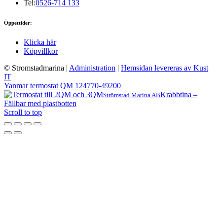
Tel:
0526-714 133
Öppettider:
Klicka här
Köpvillkor
© Stromstadmarina
|
Administration
|
Hemsidan levereras av Kust
IT
Yanmar termostat QM 124770-49200
Krabbtina –
Strömstad Marina AB
Fällbar med plastbotten
Scroll to top