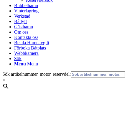
Reservdelssök
Bubbelhamn
Vinterlagring
Verkstad
Båtlyft
Gästhamn
Om oss
Kontakta oss
Betala Hamnavgift
Förboka Båtplats
Webbkamera
Sök
Menu
Menu
Sök artikelnummer, motor, reservdel:
×