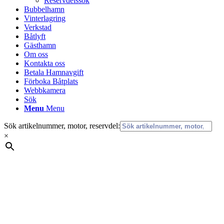
Reservdelssök
Bubbelhamn
Vinterlagring
Verkstad
Båtlyft
Gästhamn
Om oss
Kontakta oss
Betala Hamnavgift
Förboka Båtplats
Webbkamera
Sök
Menu
Menu
Sök artikelnummer, motor, reservdel:
×