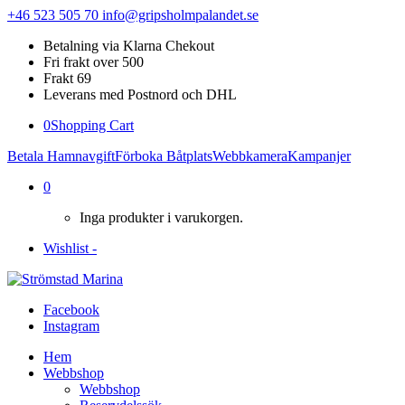
+46 523 505 70
info@gripsholmpalandet.se
Betalning via Klarna Chekout
Fri frakt over 500
Frakt 69
Leverans med Postnord och DHL
0
Shopping Cart
Betala Hamnavgift
Förboka Båtplats
Webbkamera
Kampanjer
0
Inga produkter i varukorgen.
Wishlist -
Facebook
Instagram
Hem
Webbshop
Webbshop