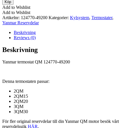
termostat
Köp
QM
Add to Wishlist
124770-
Add to Wishlist
49200
Artikelnr:
124770-49200
Kategorier:
Kylsystem
,
Termostater
,
mängd
Yanmar Reservdelar
Beskrivning
Reviews (0)
Beskrivning
Yanmar termostat QM 124770-49200
Denna termostaten passar:
2QM
2QM15
2QM20
3QM
3QM30
För fler original reservdelar till din Yanmar QM motor besök vårt
reservdelssök
HÄR
.