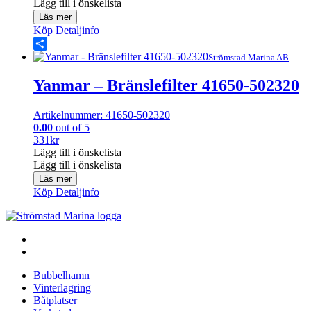
Lägg till i önskelista
Läs mer
Köp
Detaljinfo
Share
Strömstad Marina AB
Yanmar – Bränslefilter 41650-502320
Artikelnummer: 41650-502320
0.00
out of 5
331
kr
Lägg till i önskelista
Lägg till i önskelista
Läs mer
Köp
Detaljinfo
Bubbelhamn
Vinterlagring
Båtplatser