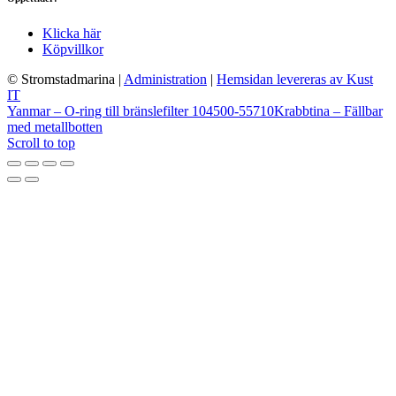
Klicka här
Köpvillkor
© Stromstadmarina
|
Administration
|
Hemsidan levereras av Kust
IT
Yanmar – O-ring till bränslefilter 104500-55710
Krabbtina – Fällbar
med metallbotten
Scroll to top