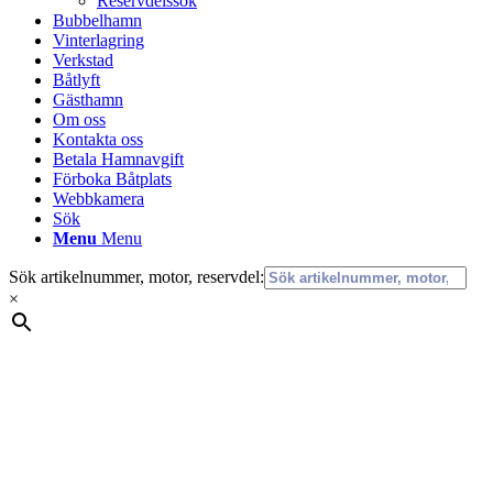
Reservdelssök
Bubbelhamn
Vinterlagring
Verkstad
Båtlyft
Gästhamn
Om oss
Kontakta oss
Betala Hamnavgift
Förboka Båtplats
Webbkamera
Sök
Menu
Menu
Sök artikelnummer, motor, reservdel:
×