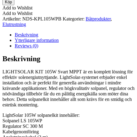
kit
Köp
105W
Add to Wishlist
Svart
Add to Wishlist
MPPT
Artikelnr:
NDS-KPL105WPB
Kategorier:
Båtprodukter
,
mängd
Elutrustning
Beskrivning
Ytterligare information
Reviews (0)
Beskrivning
LIGHTSOLAR KIT 105W Svart MPPT är en komplett lösning för
effektiv solenergiutnyttjande. LightSolar-systemet erbjuder enkel
installation och är perfekt för generella användningar i mindre
krävande applikationer. Med en högkvalitativ solpanel, regulator och
nödvändiga tillbehör får du en pålitlig energikälla som möter dina
behov. Detta solpanelkit innehåller allt som krävs för en smidig och
estetisk montering.
LightSolar 105W solpanelkit innehåller:
Solpanel LS 105WP
Regulator SC 300 M
Kabelgenomföring