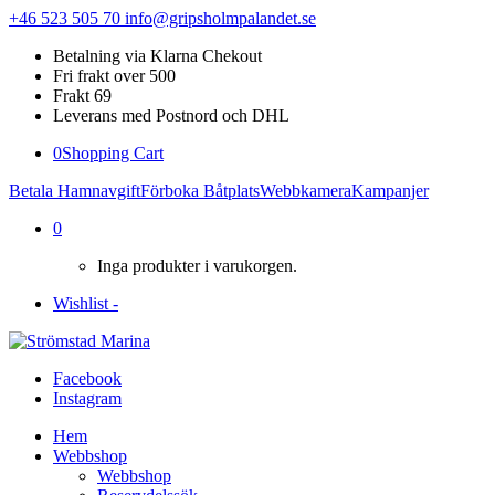
+46 523 505 70
info@gripsholmpalandet.se
Betalning via Klarna Chekout
Fri frakt over 500
Frakt 69
Leverans med Postnord och DHL
0
Shopping Cart
Betala Hamnavgift
Förboka Båtplats
Webbkamera
Kampanjer
0
Inga produkter i varukorgen.
Wishlist -
Facebook
Instagram
Hem
Webbshop
Webbshop