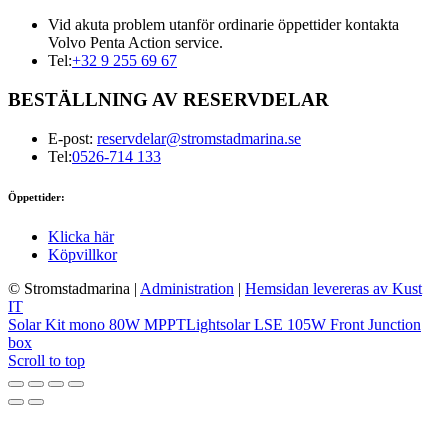
Vid akuta problem utanför ordinarie öppettider kontakta
Volvo Penta Action service.
Tel:
+32 9 255 69 67
BESTÄLLNING AV RESERVDELAR
E-post:
reservdelar@stromstadmarina.se
Tel:
0526-714 133
Öppettider:
Klicka här
Köpvillkor
© Stromstadmarina
|
Administration
|
Hemsidan levereras av Kust
IT
Solar Kit mono 80W MPPT
Lightsolar LSE 105W Front Junction
box
Scroll to top