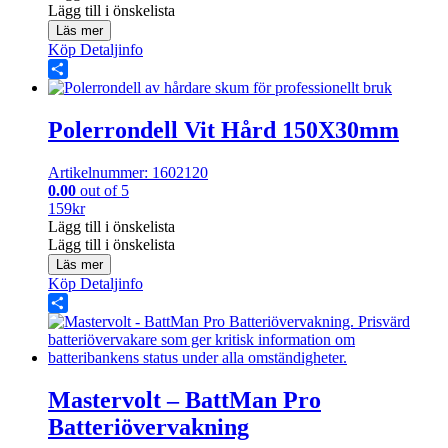
Lägg till i önskelista
Läs mer
Köp
Detaljinfo
Share
Polerrondell Vit Hård 150X30mm
Artikelnummer: 1602120
0.00
out of 5
159
kr
Lägg till i önskelista
Lägg till i önskelista
Läs mer
Köp
Detaljinfo
Share
Mastervolt – BattMan Pro
Batteriövervakning