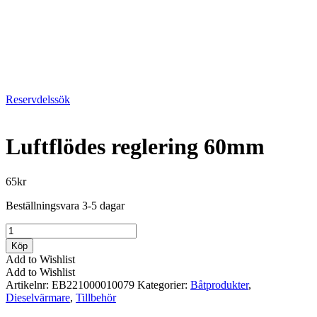
Reservdelssök
Luftflödes reglering 60mm
65
kr
Beställningsvara 3-5 dagar
Luftflödes
reglering
Köp
60mm
Add to Wishlist
mängd
Add to Wishlist
Artikelnr:
EB221000010079
Kategorier:
Båtprodukter
,
Dieselvärmare
,
Tillbehör