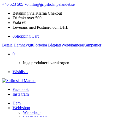
+46 523 505 70
info@gripsholmpalandet.se
Betalning via Klarna Chekout
Fri frakt over 500
Frakt 69
Leverans med Postnord och DHL
0
Shopping Cart
Betala Hamnavgift
Förboka Båtplats
Webbkamera
Kampanjer
0
Inga produkter i varukorgen.
Wishlist -
Facebook
Instagram
Hem
Webbshop
Webbshop