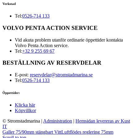
Verkstad
Tel:
0526-714 133
VOLVO PENTA ACTION SERVICE
Vid akuta problem utanför ordinarie öppettider kontakta
Volvo Penta Action service.
Tel:
+32 9 255 69 67
BESTÄLLNING AV RESERVDELAR
E-post:
reservdelar@stromstadmarina.se
Tel:
0526-714 133
Öppettider:
Klicka här
Köpvillkor
© Stromstadmarina
|
Administration
|
Hemsidan levereras av Kust
IT
Galler 75/90mm stängbart Vitt
Luftflödes reglering 75mm
Scroll to top