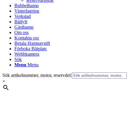
Reservdelssök
Bubbelhamn
Vinterlagring
Verkstad
Båtlyft
Gästhamn
Om oss
Kontakta oss
Betala Hamnavgift
Förboka Båtplats
Webbkamera
Sök
Menu
Menu
Sök artikelnummer, motor, reservdel:
×