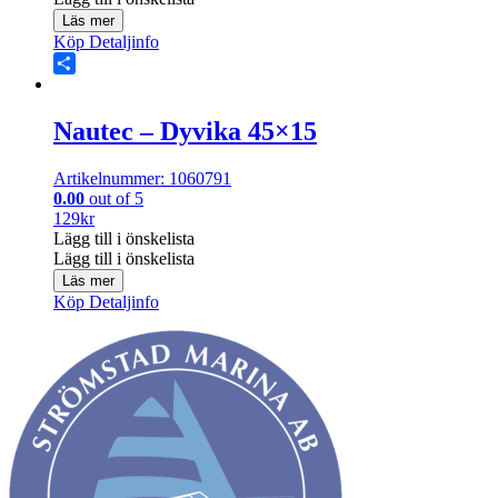
Läs mer
Köp
Detaljinfo
Share
Nautec – Dyvika 45×15
Artikelnummer: 1060791
0.00
out of 5
129
kr
Lägg till i önskelista
Lägg till i önskelista
Läs mer
Köp
Detaljinfo