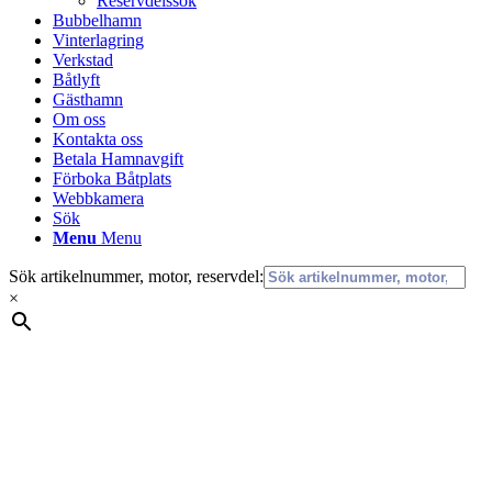
Reservdelssök
Bubbelhamn
Vinterlagring
Verkstad
Båtlyft
Gästhamn
Om oss
Kontakta oss
Betala Hamnavgift
Förboka Båtplats
Webbkamera
Sök
Menu
Menu
Sök artikelnummer, motor, reservdel:
×