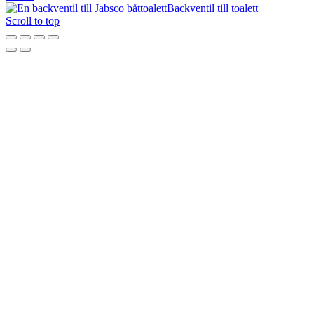
Backventil till toalett
Scroll to top