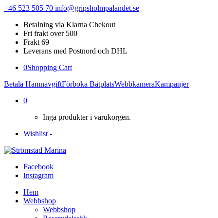
+46 523 505 70
info@gripsholmpalandet.se
Betalning via Klarna Chekout
Fri frakt over 500
Frakt 69
Leverans med Postnord och DHL
0
Shopping Cart
Betala Hamnavgift
Förboka Båtplats
Webbkamera
Kampanjer
0
Inga produkter i varukorgen.
Wishlist -
Facebook
Instagram
Hem
Webbshop
Webbshop