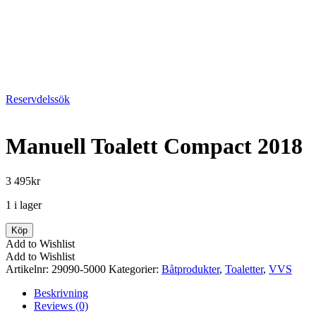
Reservdelssök
Manuell Toalett Compact 2018
3 495
kr
1 i lager
Manuell
Köp
Toalett
Add to Wishlist
Compact
Add to Wishlist
2018
Artikelnr:
29090-5000
Kategorier:
Båtprodukter
,
Toaletter
,
VVS
mängd
Beskrivning
Reviews (0)