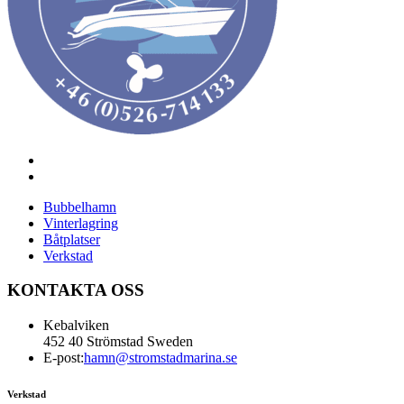
Bubbelhamn
Vinterlagring
Båtplatser
Verkstad
KONTAKTA OSS
Kebalviken
452 40 Strömstad Sweden
E-post:
hamn@stromstadmarina.se
Verkstad