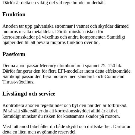
Därför är detta en viktig del vid regelbundet underhåll.
Funktion
Anoden tar upp galvaniska strömmar i vattnet och skyddar därmed
motorns utsatta metalldelar. Därför minskar risken för
korrosionsskador på växelhus och andra komponenter. Samtidigt
hjälper den till att bevara motorns funktion över tid.
Passform
Denna anod passar Mercury utombordare i spannet 75–150 hk.
Därför fungerar den för flera EFI-modeller inom detta effektområde.
Samtidigt passar den flera motorer med standard- och Command
Thrust-växelhus.
Livslängd och service
Kontrollera anoden regelbundet och byt den när den är förbrukad.
På så sätt säkerställer du att korrosionsskyddet alltid är aktivt.
Samtidigt minskar du risken för kostsamma skador på motorn.
Med rätt anod bibehåller du både skydd och driftsäkerhet. Därför är
detta en liten men avgörande reservdel.