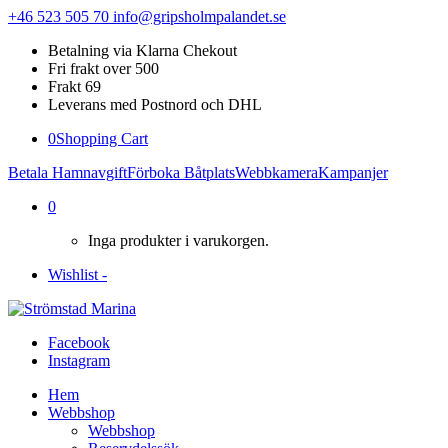
+46 523 505 70
info@gripsholmpalandet.se
Betalning via Klarna Chekout
Fri frakt over 500
Frakt 69
Leverans med Postnord och DHL
0
Shopping Cart
Betala Hamnavgift
Förboka Båtplats
Webbkamera
Kampanjer
0
Inga produkter i varukorgen.
Wishlist -
Facebook
Instagram
Hem
Webbshop
Webbshop