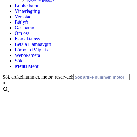
Reservdelssök
Bubbelhamn
Vinterlagring
Verkstad
Båtlyft
Gästhamn
Om oss
Kontakta oss
Betala Hamnavgift
Förboka Båtplats
Webbkamera
Sök
Menu
Menu
Sök artikelnummer, motor, reservdel:
×