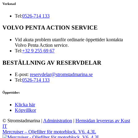
Verkstad
Tel:
0526-714 133
VOLVO PENTA ACTION SERVICE
Vid akuta problem utanför ordinarie öppettider kontakta
Volvo Penta Action service.
Tel:
+32 9 255 69 67
BESTÄLLNING AV RESERVDELAR
E-post:
reservdelar@stromstadmarina.se
Tel:
0526-714 133
Öppettider:
Klicka här
Köpvillkor
© Stromstadmarina
|
Administration
|
Hemsidan levereras av Kust
IT
Mercruiser – Oljefilter för motorblock. V6. 4.3L