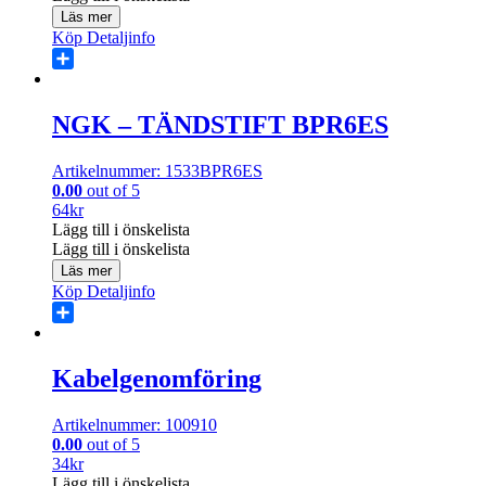
Läs mer
Köp
Detaljinfo
Share
NGK – TÄNDSTIFT BPR6ES
Artikelnummer: 1533BPR6ES
0.00
out of 5
64
kr
Lägg till i önskelista
Lägg till i önskelista
Läs mer
Köp
Detaljinfo
Share
Kabelgenomföring
Artikelnummer: 100910
0.00
out of 5
34
kr
Lägg till i önskelista