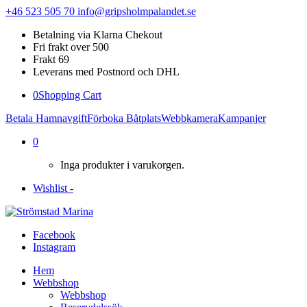
+46 523 505 70
info@gripsholmpalandet.se
Betalning via Klarna Chekout
Fri frakt over 500
Frakt 69
Leverans med Postnord och DHL
0
Shopping Cart
Betala Hamnavgift
Förboka Båtplats
Webbkamera
Kampanjer
0
Inga produkter i varukorgen.
Wishlist -
Facebook
Instagram
Hem
Webbshop
Webbshop