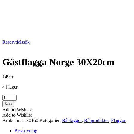
Reservdelssök
Gästflagga Norge 30X20cm
149
kr
4 i lager
Gästflagga
Norge
Köp
30X20cm
Add to Wishlist
mängd
Add to Wishlist
Artikelnr:
1180160
Kategorier:
Båtflaggor
,
Båtprodukter
,
Flaggor
Beskrivning