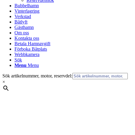
Reservdelssök
Bubbelhamn
Vinterlagring
Verkstad
Båtlyft
Gästhamn
Om oss
Kontakta oss
Betala Hamnavgift
Förboka Båtplats
Webbkamera
Sök
Menu
Menu
Sök artikelnummer, motor, reservdel:
×