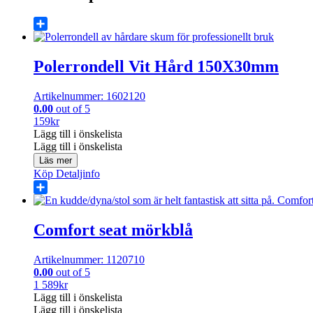
Share
Polerrondell Vit Hård 150X30mm
Artikelnummer: 1602120
0.00
out of 5
159
kr
Lägg till i önskelista
Lägg till i önskelista
Läs mer
Köp
Detaljinfo
Share
Comfort seat mörkblå
Artikelnummer: 1120710
0.00
out of 5
1 589
kr
Lägg till i önskelista
Lägg till i önskelista