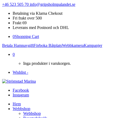
+46 523 505 70
info@gripsholmpalandet.se
Betalning via Klarna Chekout
Fri frakt over 500
Frakt 69
Leverans med Postnord och DHL
0
Shopping Cart
Betala Hamnavgift
Förboka Båtplats
Webbkamera
Kampanjer
0
Inga produkter i varukorgen.
Wishlist -
Facebook
Instagram
Hem
Webbshop
Webbshop