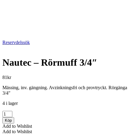
Reservdelssök
Nautec – Rörmuff 3/4″
81
kr
Mässing, inv. gängning. Avzinkningsfri och provtryckt. Rörgänga
3/4″
4 i lager
Nautec
-
Köp
Rörmuff
Add to Wishlist
3/4"
Add to Wishlist
mängd