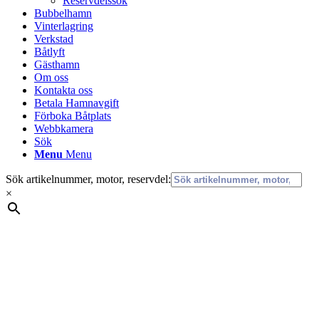
Reservdelssök
Bubbelhamn
Vinterlagring
Verkstad
Båtlyft
Gästhamn
Om oss
Kontakta oss
Betala Hamnavgift
Förboka Båtplats
Webbkamera
Sök
Menu
Menu
Sök artikelnummer, motor, reservdel:
×