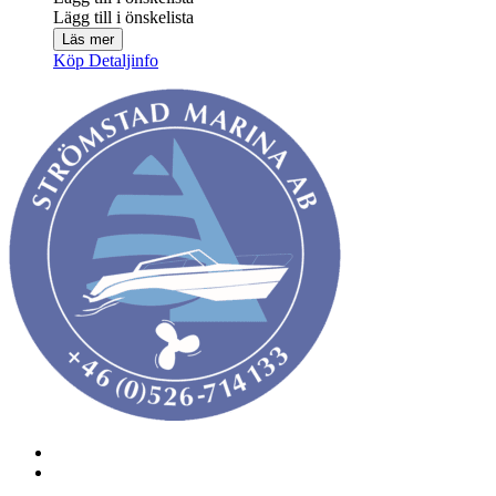
Lägg till i önskelista
Läs mer
Köp
Detaljinfo