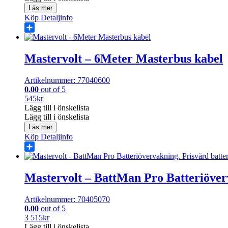
Läs mer
Köp
Detaljinfo
Share
Mastervolt – 6Meter Masterbus kabel
Artikelnummer: 77040600
0.00
out of 5
545
kr
Lägg till i önskelista
Lägg till i önskelista
Läs mer
Köp
Detaljinfo
Share
Mastervolt – BattMan Pro Batteriöve
Artikelnummer: 70405070
0.00
out of 5
3 515
kr
Lägg till i önskelista