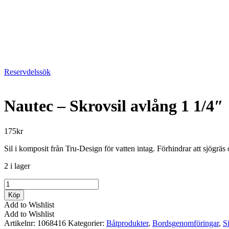
Reservdelssök
Nautec – Skrovsil avlång 1 1/4″
175
kr
Sil i komposit från Tru-Design för vatten intag. Förhindrar att sjögr
2 i lager
Nautec
-
Köp
Skrovsil
Add to Wishlist
avlång
Add to Wishlist
1
Artikelnr:
1068416
Kategorier:
Båtprodukter
,
Bordsgenomföringar
,
Si
1/4"