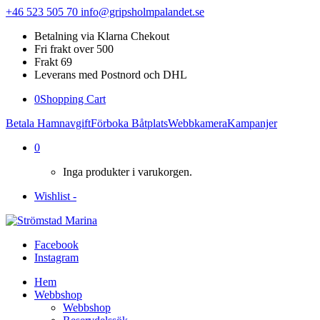
+46 523 505 70
info@gripsholmpalandet.se
Betalning via Klarna Chekout
Fri frakt over 500
Frakt 69
Leverans med Postnord och DHL
0
Shopping Cart
Betala Hamnavgift
Förboka Båtplats
Webbkamera
Kampanjer
0
Inga produkter i varukorgen.
Wishlist -
Facebook
Instagram
Hem
Webbshop
Webbshop