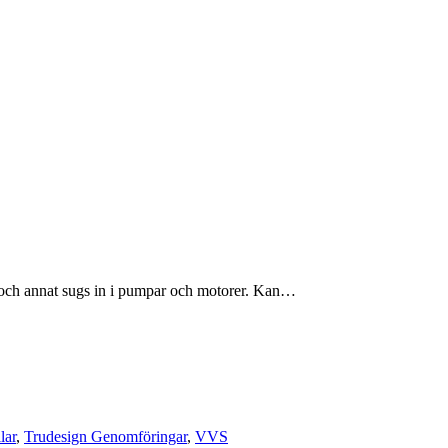
äs och annat sugs in i pumpar och motorer. Kan…
lar
,
Trudesign Genomföringar
,
VVS