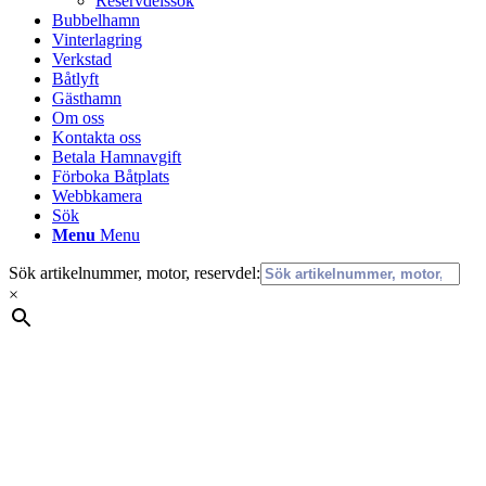
Reservdelssök
Bubbelhamn
Vinterlagring
Verkstad
Båtlyft
Gästhamn
Om oss
Kontakta oss
Betala Hamnavgift
Förboka Båtplats
Webbkamera
Sök
Menu
Menu
Sök artikelnummer, motor, reservdel:
×