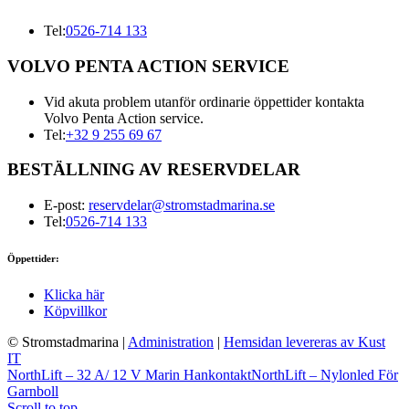
Tel:
0526-714 133
VOLVO PENTA ACTION SERVICE
Vid akuta problem utanför ordinarie öppettider kontakta
Volvo Penta Action service.
Tel:
+32 9 255 69 67
BESTÄLLNING AV RESERVDELAR
E-post:
reservdelar@stromstadmarina.se
Tel:
0526-714 133
Öppettider:
Klicka här
Köpvillkor
© Stromstadmarina
|
Administration
|
Hemsidan levereras av Kust
IT
NorthLift – 32 A/ 12 V Marin Hankontakt
NorthLift – Nylonled För
Garnboll
Scroll to top