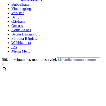
Reservdelssök
Bubbelhamn
Vinterlagring
Verkstad
Båtlyft
Gästhamn
Om oss
Kontakta oss
Betala Hamnavgift
Förboka Båtplats
Webbkamera
Sök
Menu
Menu
Sök artikelnummer, motor, reservdel:
×