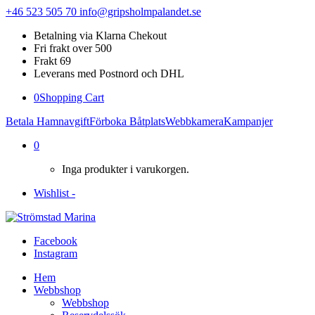
+46 523 505 70
info@gripsholmpalandet.se
Betalning via Klarna Chekout
Fri frakt over 500
Frakt 69
Leverans med Postnord och DHL
0
Shopping Cart
Betala Hamnavgift
Förboka Båtplats
Webbkamera
Kampanjer
0
Inga produkter i varukorgen.
Wishlist -
Facebook
Instagram
Hem
Webbshop
Webbshop