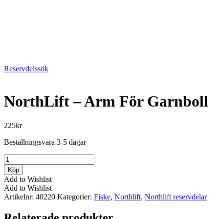
Reservdelssök
NorthLift – Arm För Garnboll
225
kr
Beställningsvara 3-5 dagar
NorthLift
-
Köp
Arm
Add to Wishlist
För
Add to Wishlist
Garnboll
Artikelnr:
40220
Kategorier:
Fiske
,
Northlift
,
Northlift reservdelar
mängd
Relaterade produkter