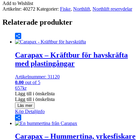
Huvudkabel
Add to Wishlist
mängd
Artikelnr:
40272
Kategorier:
Fiske
,
Northlift
,
Northlift reservdelar
Relaterade produkter
Share
Carapax – Kräftbur för havskräfta
med plastingångar
Artikelnummer: 31120
0.00
out of 5
657
kr
Lägg till i önskelista
Lägg till i önskelista
Läs mer
Köp
Detaljinfo
Share
Carapax – Hummertina, yrkesfiskare