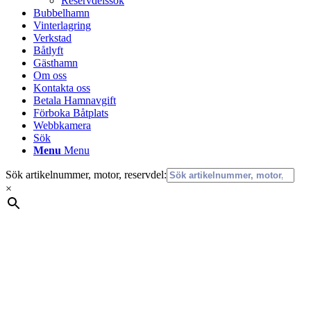
Reservdelssök
Bubbelhamn
Vinterlagring
Verkstad
Båtlyft
Gästhamn
Om oss
Kontakta oss
Betala Hamnavgift
Förboka Båtplats
Webbkamera
Sök
Menu
Menu
Sök artikelnummer, motor, reservdel:
×