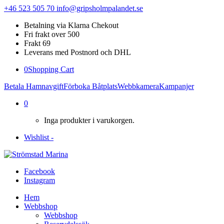
+46 523 505 70
info@gripsholmpalandet.se
Betalning via Klarna Chekout
Fri frakt over 500
Frakt 69
Leverans med Postnord och DHL
0
Shopping Cart
Betala Hamnavgift
Förboka Båtplats
Webbkamera
Kampanjer
0
Inga produkter i varukorgen.
Wishlist -
Facebook
Instagram
Hem
Webbshop
Webbshop