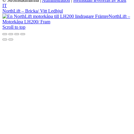
© Stromstadmarina
|
Administration
|
Hemsidan levereras av Kust
IT
NorthLift – Bricka/ Vitt Ledhjul
NorthLift –
Motorkåpa LH200/ Fram
Scroll to top