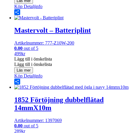
Läs mer
Köp
Detaljinfo
Share
Mastervolt – Batteriplint
Artikelnummer: 777-Z10W-200
0.00
out of 5
499
kr
Lägg till i önskelista
Lägg till i önskelista
Läs mer
Köp
Detaljinfo
Share
1852 Förtöjning dubbelflätad
14mmX10m
Artikelnummer: 1397069
0.00
out of 5
289
kr