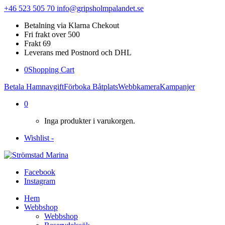
+46 523 505 70
info@gripsholmpalandet.se
Betalning via Klarna Chekout
Fri frakt over 500
Frakt 69
Leverans med Postnord och DHL
0
Shopping Cart
Betala Hamnavgift
Förboka Båtplats
Webbkamera
Kampanjer
0
Inga produkter i varukorgen.
Wishlist -
Facebook
Instagram
Hem
Webbshop
Webbshop