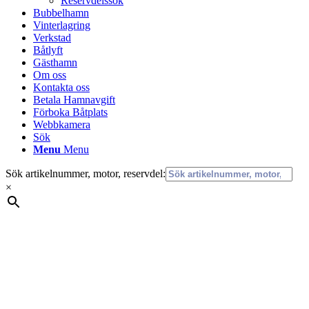
Reservdelssök
Bubbelhamn
Vinterlagring
Verkstad
Båtlyft
Gästhamn
Om oss
Kontakta oss
Betala Hamnavgift
Förboka Båtplats
Webbkamera
Sök
Menu
Menu
Sök artikelnummer, motor, reservdel:
×