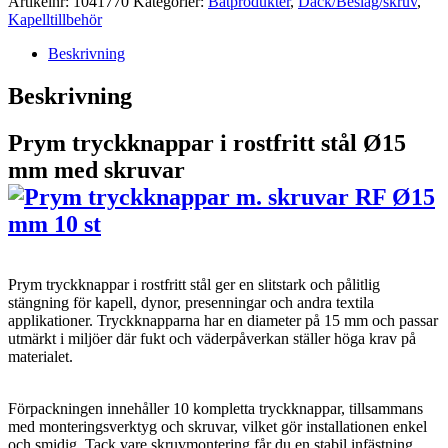
Artikelnr:
1041770
Kategorier:
Båtprodukter
,
Däck/Beslag/skruv
,
Kapelltillbehör
Beskrivning
Beskrivning
Prym tryckknappar i rostfritt stål Ø15
mm med skruvar
Prym tryckknappar i rostfritt stål ger en slitstark och pålitlig
stängning för kapell, dynor, presenningar och andra textila
applikationer. Tryckknapparna har en diameter på 15 mm och passar
utmärkt i miljöer där fukt och väderpåverkan ställer höga krav på
materialet.
Förpackningen innehåller 10 kompletta tryckknappar, tillsammans
med monteringsverktyg och skruvar, vilket gör installationen enkel
och smidig. Tack vare skruvmontering får du en stabil infästning