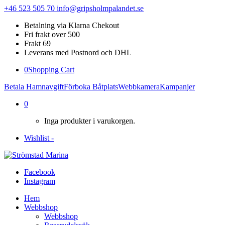
+46 523 505 70
info@gripsholmpalandet.se
Betalning via Klarna Chekout
Fri frakt over 500
Frakt 69
Leverans med Postnord och DHL
0
Shopping Cart
Betala Hamnavgift
Förboka Båtplats
Webbkamera
Kampanjer
0
Inga produkter i varukorgen.
Wishlist -
Facebook
Instagram
Hem
Webbshop
Webbshop