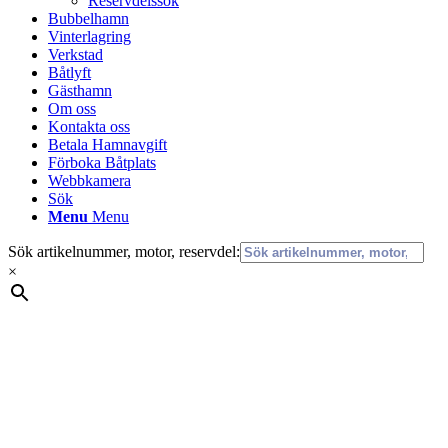
Reservdelssök
Bubbelhamn
Vinterlagring
Verkstad
Båtlyft
Gästhamn
Om oss
Kontakta oss
Betala Hamnavgift
Förboka Båtplats
Webbkamera
Sök
Menu
Menu
Sök artikelnummer, motor, reservdel:
×