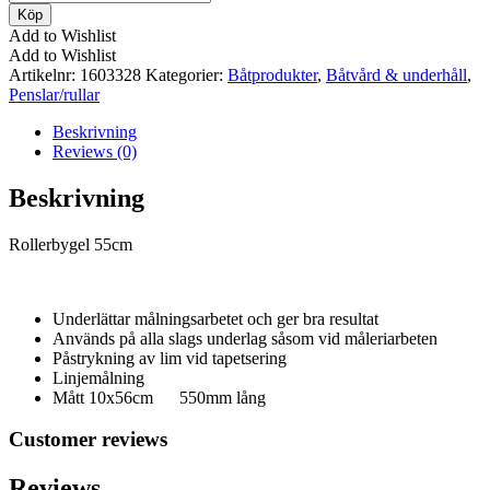
55cm
Köp
mängd
Add to Wishlist
Add to Wishlist
Artikelnr:
1603328
Kategorier:
Båtprodukter
,
Båtvård & underhåll
,
Penslar/rullar
Beskrivning
Reviews (0)
Beskrivning
Rollerbygel 55cm
Underlättar målningsarbetet och ger bra resultat
Används på alla slags underlag såsom vid måleriarbeten
Påstrykning av lim vid tapetsering
Linjemålning
Mått 10x56cm 550mm lång
Customer reviews
Reviews