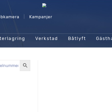
bkamera
Kampanjer
terlagring
Verkstad
Båtlyft
Gäst