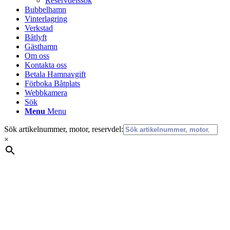
Reservdelssök
Bubbelhamn
Vinterlagring
Verkstad
Båtlyft
Gästhamn
Om oss
Kontakta oss
Betala Hamnavgift
Förboka Båtplats
Webbkamera
Sök
Menu
Menu
Sök artikelnummer, motor, reservdel:
×