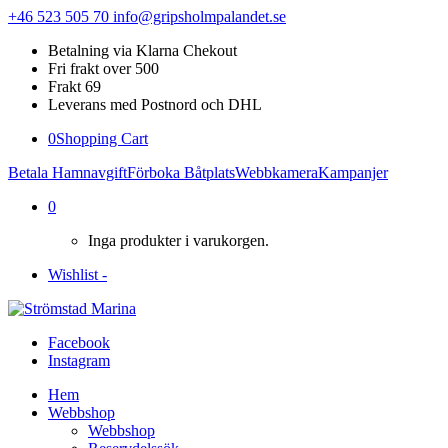
+46 523 505 70
info@gripsholmpalandet.se
Betalning via Klarna Chekout
Fri frakt over 500
Frakt 69
Leverans med Postnord och DHL
0
Shopping Cart
Betala Hamnavgift
Förboka Båtplats
Webbkamera
Kampanjer
0
Inga produkter i varukorgen.
Wishlist -
Facebook
Instagram
Hem
Webbshop
Webbshop