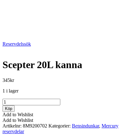
Reservdelssök
Scepter 20L kanna
345
kr
1 i lager
Scepter
20L
Köp
kanna
Add to Wishlist
mängd
Add to Wishlist
Artikelnr:
8M9200702
Kategorier:
Bensindunkar
,
Mercury
reservdelar