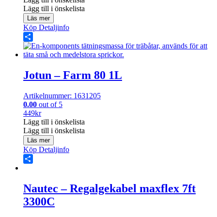
Lägg till i önskelista
Läs mer
Köp
Detaljinfo
Share
Jotun – Farm 80 1L
Artikelnummer: 1631205
0.00
out of 5
449
kr
Lägg till i önskelista
Lägg till i önskelista
Läs mer
Köp
Detaljinfo
Share
Nautec – Regalgekabel maxflex 7ft
3300C