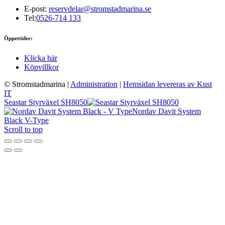
E-post:
reservdelar@stromstadmarina.se
Tel:
0526-714 133
Öppettider:
Klicka här
Köpvillkor
© Stromstadmarina
|
Administration
|
Hemsidan levereras av Kust
IT
Seastar Styrväxel SH8050
Nordav Davit System
Black V-Type
Scroll to top