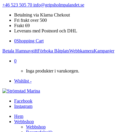
+46 523 505 70
info@gripsholmpalandet.se
Betalning via Klarna Chekout
Fri frakt over 500
Frakt 69
Leverans med Postnord och DHL
0
Shopping Cart
Betala Hamnavgift
Förboka Båtplats
Webbkamera
Kampanjer
0
Inga produkter i varukorgen.
Wishlist -
Facebook
Instagram
Hem
Webbshop
Webbshop