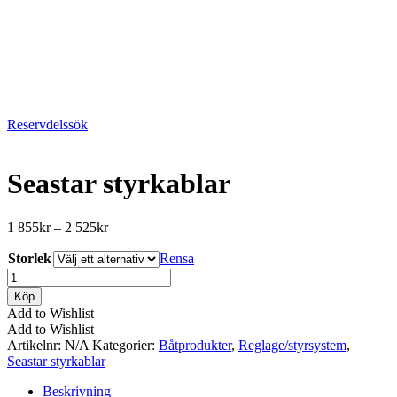
Reservdelssök
Seastar styrkablar
Prisintervall:
1 855
kr
–
2 525
kr
1
Storlek
855kr
Rensa
till
Seastar
2
styrkablar
Köp
525kr
mängd
Add to Wishlist
Add to Wishlist
Artikelnr:
N/A
Kategorier:
Båtprodukter
,
Reglage/styrsystem
,
Seastar styrkablar
Beskrivning