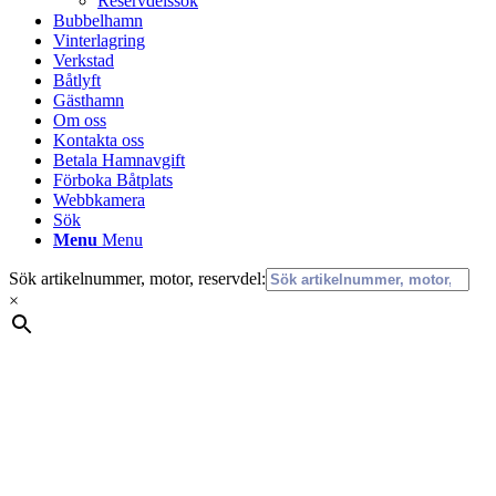
Reservdelssök
Bubbelhamn
Vinterlagring
Verkstad
Båtlyft
Gästhamn
Om oss
Kontakta oss
Betala Hamnavgift
Förboka Båtplats
Webbkamera
Sök
Menu
Menu
Sök artikelnummer, motor, reservdel:
×