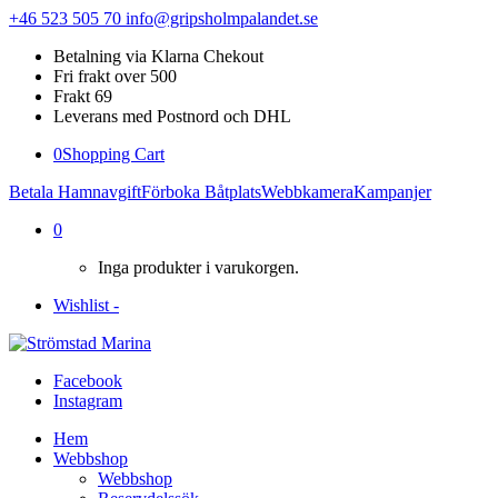
+46 523 505 70
info@gripsholmpalandet.se
Betalning via Klarna Chekout
Fri frakt over 500
Frakt 69
Leverans med Postnord och DHL
0
Shopping Cart
Betala Hamnavgift
Förboka Båtplats
Webbkamera
Kampanjer
0
Inga produkter i varukorgen.
Wishlist -
Facebook
Instagram
Hem
Webbshop
Webbshop