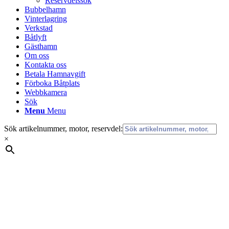
Reservdelssök
Bubbelhamn
Vinterlagring
Verkstad
Båtlyft
Gästhamn
Om oss
Kontakta oss
Betala Hamnavgift
Förboka Båtplats
Webbkamera
Sök
Menu
Menu
Sök artikelnummer, motor, reservdel:
×