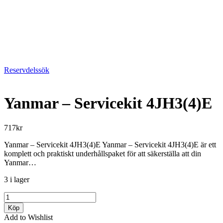
Reservdelssök
Yanmar – Servicekit 4JH3(4)E
717
kr
Yanmar – Servicekit 4JH3(4)E Yanmar – Servicekit 4JH3(4)E är ett
komplett och praktiskt underhållspaket för att säkerställa att din
Yanmar…
3 i lager
Yanmar
-
Köp
Servicekit
Add to Wishlist
4JH3(4)E