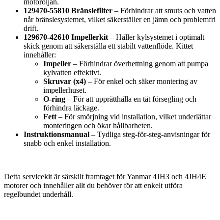
motoroljan.
129470-55810 Bränslefilter
– Förhindrar att smuts och vatten
når bränslesystemet, vilket säkerställer en jämn och problemfri
drift.
129670-42610 Impellerkit
– Håller kylsystemet i optimalt
skick genom att säkerställa ett stabilt vattenflöde. Kittet
innehåller:
Impeller
– Förhindrar överhettning genom att pumpa
kylvatten effektivt.
Skruvar (x4)
– För enkel och säker montering av
impellerhuset.
O-ring
– För att upprätthålla en tät försegling och
förhindra läckage.
Fett
– För smörjning vid installation, vilket underlättar
monteringen och ökar hållbarheten.
Instruktionsmanual
– Tydliga steg-för-steg-anvisningar för
snabb och enkel installation.
Detta servicekit är särskilt framtaget för Yanmar 4JH3 och 4JH4E
motorer och innehåller allt du behöver för att enkelt utföra
regelbundet underhåll.