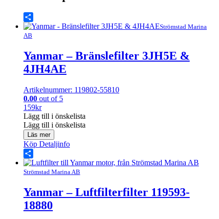
Share
Strömstad Marina
AB
Yanmar – Bränslefilter 3JH5E &
4JH4AE
Artikelnummer: 119802-55810
0.00
out of 5
159
kr
Lägg till i önskelista
Lägg till i önskelista
Läs mer
Köp
Detaljinfo
Share
Strömstad Marina AB
Yanmar – Luftfilterfilter 119593-
18880