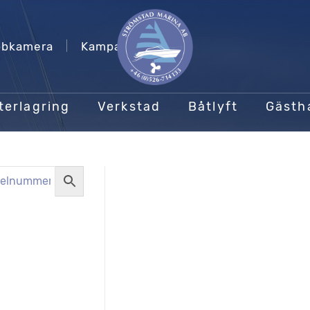
bkamera
Kampanjer
terlagring
Verkstad
Båtlyft
Gäst