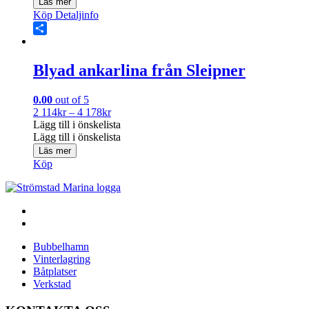
Läs mer
Köp
Detaljinfo
Share
Blyad ankarlina från Sleipner
0.00
out of 5
Prisintervall:
2 114
kr
–
4 178
kr
2
Lägg till i önskelista
114kr
Lägg till i önskelista
till
Läs mer
4
Köp
178kr
Bubbelhamn
Vinterlagring
Båtplatser
Verkstad