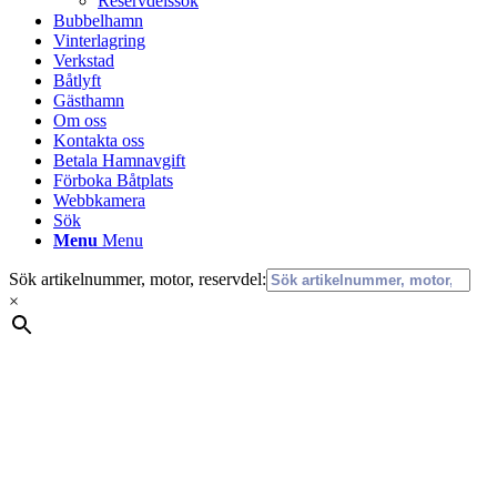
Reservdelssök
Bubbelhamn
Vinterlagring
Verkstad
Båtlyft
Gästhamn
Om oss
Kontakta oss
Betala Hamnavgift
Förboka Båtplats
Webbkamera
Sök
Menu
Menu
Sök artikelnummer, motor, reservdel:
×