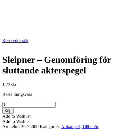
Reservdelssök
Sleipner – Genomföring för
sluttande akterspegel
1 723
kr
Beställningsvara
Sleipner
-
Köp
Genomföring
Add to Wishlist
för
Add to Wishlist
sluttande
Artikelnr:
39-75000
Kategorier:
Ankarspel
,
Tillbehör