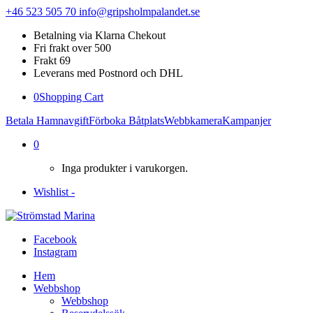
+46 523 505 70
info@gripsholmpalandet.se
Betalning via Klarna Chekout
Fri frakt over 500
Frakt 69
Leverans med Postnord och DHL
0
Shopping Cart
Betala Hamnavgift
Förboka Båtplats
Webbkamera
Kampanjer
0
Inga produkter i varukorgen.
Wishlist -
Facebook
Instagram
Hem
Webbshop
Webbshop