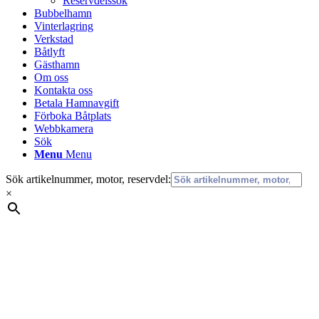
Reservdelssök
Bubbelhamn
Vinterlagring
Verkstad
Båtlyft
Gästhamn
Om oss
Kontakta oss
Betala Hamnavgift
Förboka Båtplats
Webbkamera
Sök
Menu
Menu
Sök artikelnummer, motor, reservdel:
×