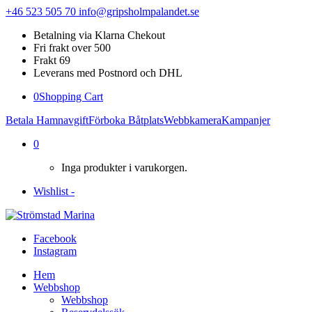
+46 523 505 70
info@gripsholmpalandet.se
Betalning via Klarna Chekout
Fri frakt over 500
Frakt 69
Leverans med Postnord och DHL
0
Shopping Cart
Betala Hamnavgift
Förboka Båtplats
Webbkamera
Kampanjer
0
Inga produkter i varukorgen.
Wishlist -
Facebook
Instagram
Hem
Webbshop
Webbshop