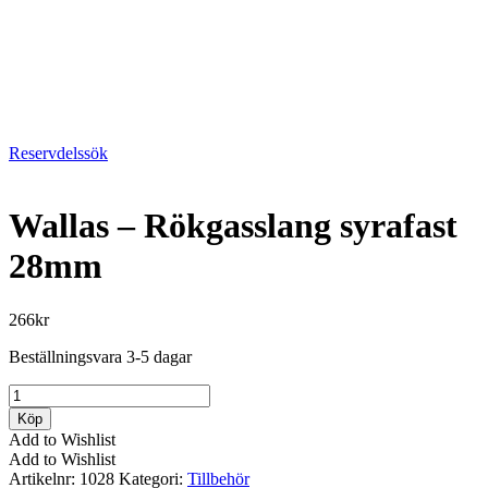
Reservdelssök
Wallas – Rökgasslang syrafast
28mm
266
kr
Beställningsvara 3-5 dagar
Wallas
-
Köp
Rökgasslang
Add to Wishlist
syrafast
Add to Wishlist
28mm
Artikelnr:
1028
Kategori:
Tillbehör