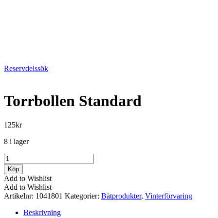
Reservdelssök
Torrbollen Standard
125
kr
8 i lager
Torrbollen
Standard
Köp
mängd
Add to Wishlist
Add to Wishlist
Artikelnr:
1041801
Kategorier:
Båtprodukter
,
Vinterförvaring
Beskrivning