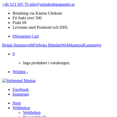
+46 523 505 70
info@gripsholmpalandet.se
Betalning via Klarna Chekout
Fri frakt over 500
Frakt 69
Leverans med Postnord och DHL
0
Shopping Cart
Betala Hamnavgift
Förboka Båtplats
Webbkamera
Kampanjer
0
Inga produkter i varukorgen.
Wishlist -
Facebook
Instagram
Hem
Webbshop
Webbshop