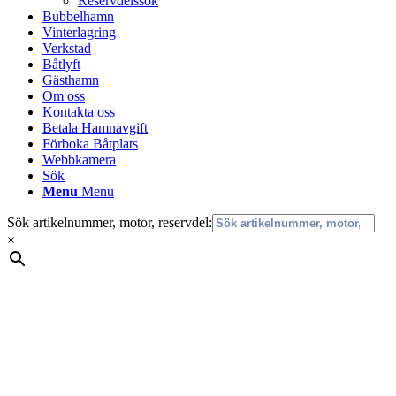
Reservdelssök
Bubbelhamn
Vinterlagring
Verkstad
Båtlyft
Gästhamn
Om oss
Kontakta oss
Betala Hamnavgift
Förboka Båtplats
Webbkamera
Sök
Menu
Menu
Sök artikelnummer, motor, reservdel:
×