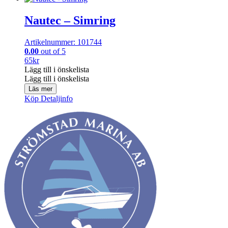
Nautec – Simring
Artikelnummer: 101744
0.00
out of 5
65
kr
Lägg till i önskelista
Lägg till i önskelista
Läs mer
Köp
Detaljinfo