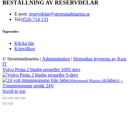
BESTÄLLNING AV RESERVDELAR
E-post:
reservdelar@stromstadmarina.se
Tel:
0526-714 133
Öppettider:
Klicka här
Köpvillkor
© Stromstadmarina
|
Administration
|
Hemsidan levereras av Kust
IT
Volvo Penta 2 bladig propeller 100S drev
Jabsco –
Strömstad Marina AB
Tömningspump septik 24V
Scroll to top