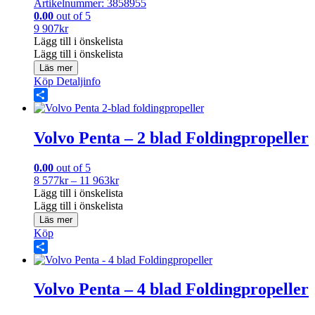
Artikelnummer: 3858955
0.00
out of 5
9 907
kr
Lägg till i önskelista
Lägg till i önskelista
Läs mer
Köp
Detaljinfo
Share
Volvo Penta – 2 blad Foldingpropeller
0.00
out of 5
Prisintervall:
8 577
kr
–
11 963
kr
8
Lägg till i önskelista
577kr
Lägg till i önskelista
till
Läs mer
11
Köp
963kr
Share
Volvo Penta – 4 blad Foldingpropeller