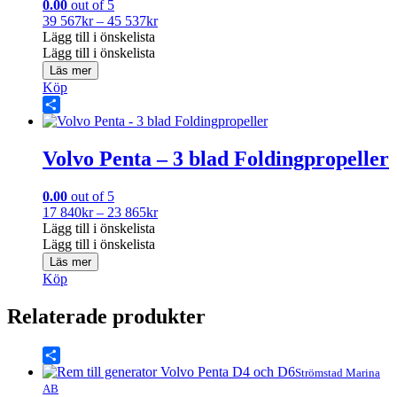
0.00
out of 5
Prisintervall:
39 567
kr
–
45 537
kr
39
Lägg till i önskelista
567kr
Lägg till i önskelista
till
Läs mer
45
Köp
537kr
Share
Volvo Penta – 3 blad Foldingpropeller
0.00
out of 5
Prisintervall:
17 840
kr
–
23 865
kr
17
Lägg till i önskelista
840kr
Lägg till i önskelista
till
Läs mer
23
Köp
865kr
Relaterade produkter
Share
Strömstad Marina
AB