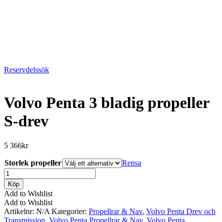
Reservdelssök
Volvo Penta 3 bladig propeller
S-drev
5 366
kr
Storlek propeller
Rensa
Volvo
Penta
Köp
3
Add to Wishlist
bladig
Add to Wishlist
propeller
Artikelnr:
N/A
Kategorier:
Propellrar & Nav
,
Volvo Penta Drev och
S-
Transmission
,
Volvo Penta Propellrar & Nav
,
Volvo Penta