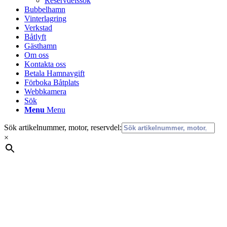
Reservdelssök
Bubbelhamn
Vinterlagring
Verkstad
Båtlyft
Gästhamn
Om oss
Kontakta oss
Betala Hamnavgift
Förboka Båtplats
Webbkamera
Sök
Menu
Menu
Sök artikelnummer, motor, reservdel:
×