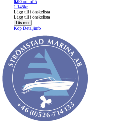
0.00
out of 5
1 145
kr
Lägg till i önskelista
Lägg till i önskelista
Läs mer
Köp
Detaljinfo