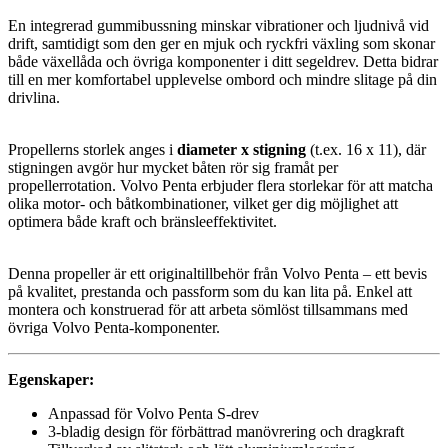
En integrerad gummibussning minskar vibrationer och ljudnivå vid
drift, samtidigt som den ger en mjuk och ryckfri växling som skonar
både växellåda och övriga komponenter i ditt segeldrev. Detta bidrar
till en mer komfortabel upplevelse ombord och mindre slitage på din
drivlina.
Propellerns storlek anges i
diameter x stigning
(t.ex. 16 x 11), där
stigningen avgör hur mycket båten rör sig framåt per
propellerrotation. Volvo Penta erbjuder flera storlekar för att matcha
olika motor- och båtkombinationer, vilket ger dig möjlighet att
optimera både kraft och bränsleeffektivitet.
Denna propeller är ett originaltillbehör från Volvo Penta – ett bevis
på kvalitet, prestanda och passform som du kan lita på. Enkel att
montera och konstruerad för att arbeta sömlöst tillsammans med
övriga Volvo Penta-komponenter.
Egenskaper:
Anpassad för Volvo Penta S-drev
3-bladig design för förbättrad manövrering och dragkraft