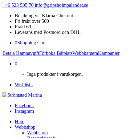
+46 523 505 70
info@gripsholmpalandet.se
Betalning via Klarna Chekout
Fri frakt over 500
Frakt 69
Leverans med Postnord och DHL
0
Shopping Cart
Betala Hamnavgift
Förboka Båtplats
Webbkamera
Kampanjer
0
Inga produkter i varukorgen.
Wishlist -
Facebook
Instagram
Hem
Webbshop
Webbshop