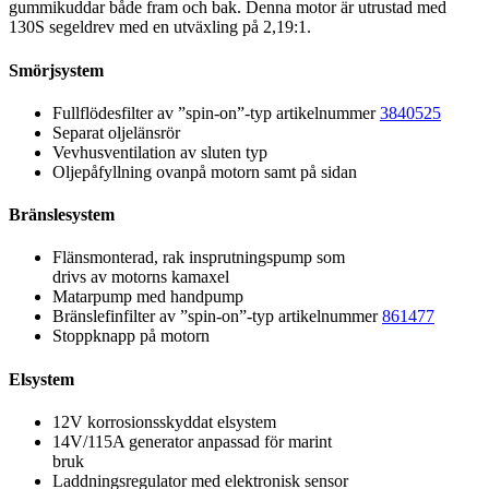
gummikuddar både fram och bak. Denna motor är utrustad med
130S segeldrev med en utväxling på 2,19:1.
Smörjsystem
Fullflödesfilter av ”spin-on”-typ artikelnummer
3840525
Separat oljelänsrör
Vevhusventilation av sluten typ
Oljepåfyllning ovanpå motorn samt på sidan
Bränslesystem
Flänsmonterad, rak insprutningspump som
drivs av motorns kamaxel
Matarpump med handpump
Bränslefinfilter av ”spin-on”-typ artikelnummer
861477
Stoppknapp på motorn
Elsystem
12V korrosionsskyddat elsystem
14V/115A generator anpassad för marint
bruk
Laddningsregulator med elektronisk sensor