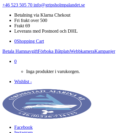
+46 523 505 70
info@gripsholmpalandet.se
Betalning via Klarna Chekout
Fri frakt over 500
Frakt 69
Leverans med Postnord och DHL
0
Shopping Cart
Betala Hamnavgift
Förboka Båtplats
Webbkamera
Kampanjer
0
Inga produkter i varukorgen.
Wishlist -
Facebook
Instagram