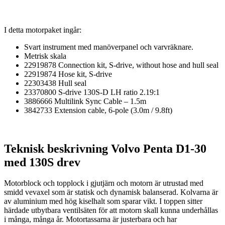
I detta motorpaket ingår:
Svart instrument med manöverpanel och varvräknare.
Metrisk skala
22919878 Connection kit, S-drive, without hose and hull seal
22919874 Hose kit, S-drive
22303438 Hull seal
23370800 S-drive 130S-D LH ratio 2.19:1
3886666 Multilink Sync Cable – 1.5m
3842733 Extension cable, 6-pole (3.0m / 9.8ft)
Teknisk beskrivning Volvo Penta D1-30
med 130S drev
Motorblock och topplock i gjutjärn och motorn är utrustad med
smidd vevaxel som är statisk och dynamisk balanserad. Kolvarna är
av aluminium med hög kiselhalt som sparar vikt. I toppen sitter
härdade utbytbara ventilsäten för att motorn skall kunna underhållas
i många, många år. Motortassarna är justerbara och har