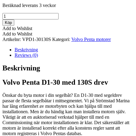
Beräknad leverans 3 veckor
Volvo
Penta
Köp
D1-
Add to Wishlist
30
Add to Wishlist
med
Artikelnr:
VPD1-30130S
Kategori:
Volvo Penta motorer
130S
drev
Beskrivning
mängd
Reviews (0)
Beskrivning
Volvo Penta D1-30 med 130S drev
Önskar du byta motor i din segelbåt? En D1-30 med segeldrev
passar de flesta segelbåtar i mittsegmentet. Vi på Strömstad Marina
har lång erfarenhet av motorbyten och kan hjälpa till med
installationen. Men är du händig kan man installera motorn själv.
Viktigt är att en auktoriserad verkstad hjälper till med en
Commissioning när motor installationen är klar. Det säkerställer att
motorn är installerad korrekt efter alla konstens regler samt att
motorn registreras i Volvo Pentas databas.