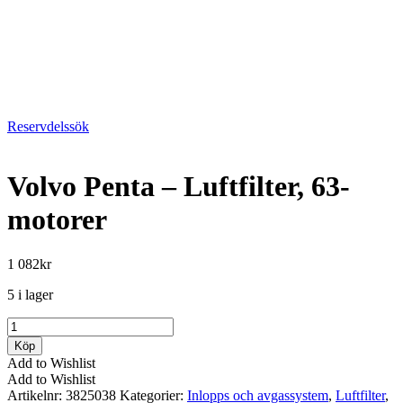
Reservdelssök
Volvo Penta – Luftfilter, 63-
motorer
1 082
kr
5 i lager
Volvo
Penta
Köp
-
Add to Wishlist
Luftfilter,
Add to Wishlist
63-
Artikelnr:
3825038
Kategorier:
Inlopps och avgassystem
,
Luftfilter
,