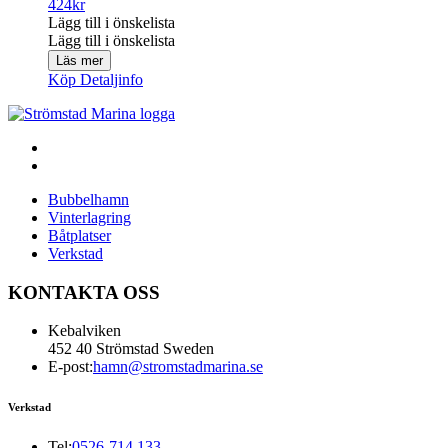
424
kr
Lägg till i önskelista
Lägg till i önskelista
Läs mer
Köp
Detaljinfo
Bubbelhamn
Vinterlagring
Båtplatser
Verkstad
KONTAKTA OSS
Kebalviken
452 40 Strömstad Sweden
E-post:
hamn@stromstadmarina.se
Verkstad
Tel:
0526-714 133