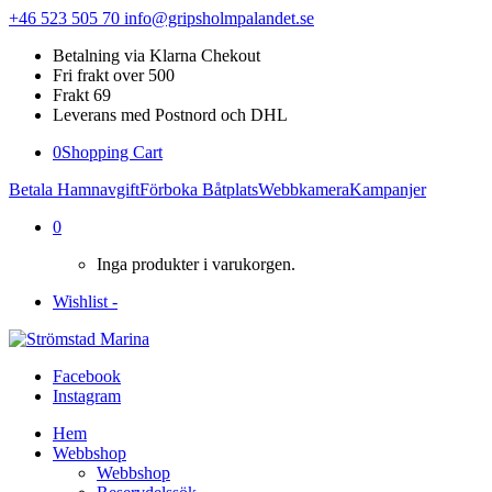
+46 523 505 70
info@gripsholmpalandet.se
Betalning via Klarna Chekout
Fri frakt over 500
Frakt 69
Leverans med Postnord och DHL
0
Shopping Cart
Betala Hamnavgift
Förboka Båtplats
Webbkamera
Kampanjer
0
Inga produkter i varukorgen.
Wishlist -
Facebook
Instagram
Hem
Webbshop
Webbshop