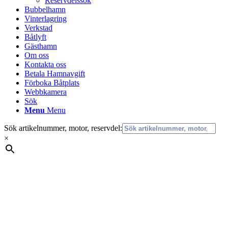
Reservdelssök
Bubbelhamn
Vinterlagring
Verkstad
Båtlyft
Gästhamn
Om oss
Kontakta oss
Betala Hamnavgift
Förboka Båtplats
Webbkamera
Sök
Menu
Menu
Sök artikelnummer, motor, reservdel:
×