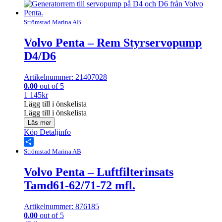
Share
Strömstad Marina AB
Volvo Penta – Rem Styrservopump
D4/D6
Artikelnummer: 21407028
0.00
out of 5
1 145
kr
Lägg till i önskelista
Lägg till i önskelista
Läs mer
Köp
Detaljinfo
Share
Strömstad Marina AB
Volvo Penta – Luftfilterinsats
Tamd61-62/71-72 mfl.
Artikelnummer: 876185
0.00
out of 5