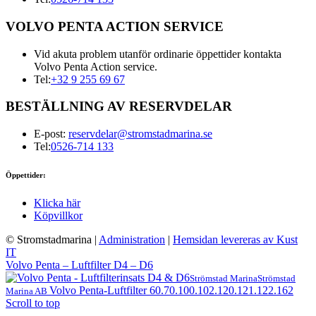
VOLVO PENTA ACTION SERVICE
Vid akuta problem utanför ordinarie öppettider kontakta
Volvo Penta Action service.
Tel:
+32 9 255 69 67
BESTÄLLNING AV RESERVDELAR
E-post:
reservdelar@stromstadmarina.se
Tel:
0526-714 133
Öppettider:
Klicka här
Köpvillkor
© Stromstadmarina
|
Administration
|
Hemsidan levereras av Kust
IT
Volvo Penta – Luftfilter D4 – D6
Strömstad Marina
Strömstad
Volvo Penta-Luftfilter 60.70.100.102.120.121.122.162
Marina AB
Scroll to top