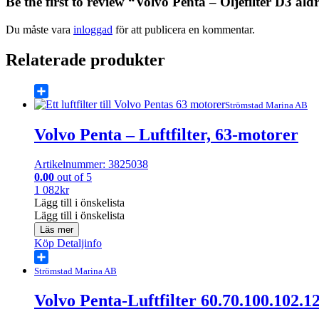
Be the first to review “Volvo Penta – Oljefilter D3 äld
Du måste vara
inloggad
för att publicera en kommentar.
Relaterade produkter
Share
Strömstad Marina AB
Volvo Penta – Luftfilter, 63-motorer
Artikelnummer: 3825038
0.00
out of 5
1 082
kr
Lägg till i önskelista
Lägg till i önskelista
Läs mer
Köp
Detaljinfo
Share
Strömstad Marina AB
Volvo Penta-Luftfilter 60.70.100.102.1