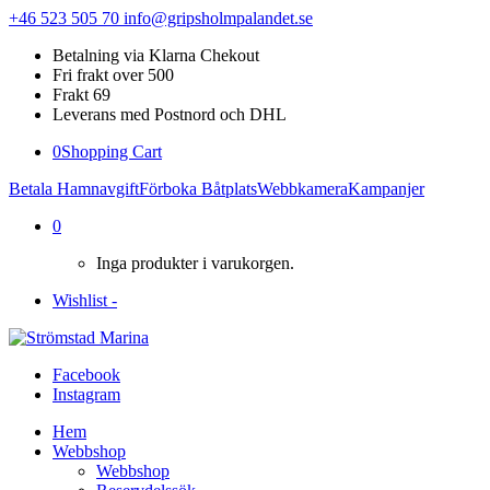
+46 523 505 70
info@gripsholmpalandet.se
Betalning via Klarna Chekout
Fri frakt over 500
Frakt 69
Leverans med Postnord och DHL
0
Shopping Cart
Betala Hamnavgift
Förboka Båtplats
Webbkamera
Kampanjer
0
Inga produkter i varukorgen.
Wishlist -
Facebook
Instagram
Hem
Webbshop
Webbshop