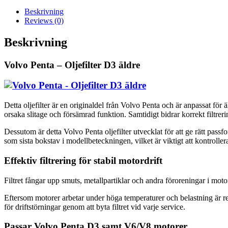
mängd
Beskrivning
Reviews (0)
Beskrivning
Volvo Penta – Oljefilter D3 äldre
Detta oljefilter är en originaldel från Volvo Penta och är anpassat fö
orsaka slitage och försämrad funktion. Samtidigt bidrar korrekt filtrerin
Dessutom är detta Volvo Penta oljefilter utvecklat för att ge rätt passf
som sista bokstav i modellbeteckningen, vilket är viktigt att kontrollera 
Effektiv filtrering för stabil motordrift
Filtret fångar upp smuts, metallpartiklar och andra föroreningar i mo
Eftersom motorer arbetar under höga temperaturer och belastning är re
för driftstörningar genom att byta filtret vid varje service.
Passar Volvo Penta D3 samt V6/V8 motorer