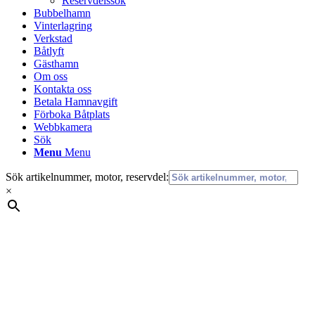
Reservdelssök
Bubbelhamn
Vinterlagring
Verkstad
Båtlyft
Gästhamn
Om oss
Kontakta oss
Betala Hamnavgift
Förboka Båtplats
Webbkamera
Sök
Menu
Menu
Sök artikelnummer, motor, reservdel:
×