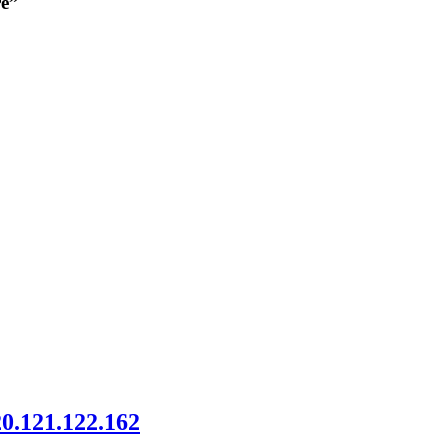
re”
20.121.122.162