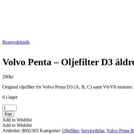
Reservdelssök
Volvo Penta – Oljefilter D3 äldr
290
kr
Original oljefilter för Volvo Penta D3 (A, B, C) samt V6/V8 motorer.
6 i lager
Volvo
Penta
Köp
-
Add to Wishlist
Oljefilter
Add to Wishlist
D3
Artikelnr:
8692305
Kategorier:
Oljefilter
,
Servicedelar
,
Volvo Penta R
äldre