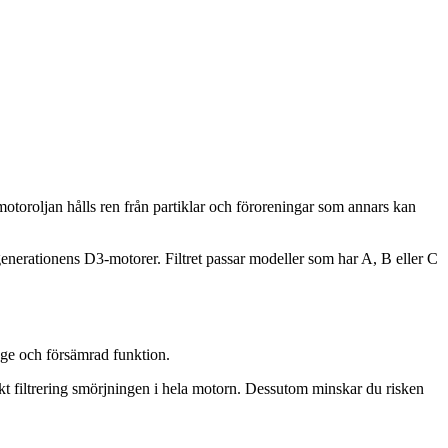
motoroljan hålls ren från partiklar och föroreningar som annars kan
ta generationens D3-motorer. Filtret passar modeller som har A, B eller C
age och försämrad funktion.
ekt filtrering smörjningen i hela motorn. Dessutom minskar du risken