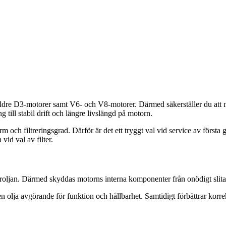
r äldre D3-motorer samt V6- och V8-motorer. Därmed säkerställer du att 
g till stabil drift och längre livslängd på motorn.
orm och filtreringsgrad. Därför är det ett tryggt val vid service av förs
vid val av filter.
toroljan. Därmed skyddas motorns interna komponenter från onödigt slit
n olja avgörande för funktion och hållbarhet. Samtidigt förbättrar korr