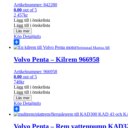
Artikelnummer: 842280
0.00
out of 5
2 457
kr
Lägg till i önskelista
Lägg till i önskelista
Läs mer
Köp
Detaljinfo
Share
Strömstad Marina AB
Volvo Penta – Kilrem 966958
Artikelnummer: 966958
0.00
out of 5
748
kr
Lägg till i önskelista
Lägg till i önskelista
Läs mer
Köp
Detaljinfo
Share
Volvo Penta – Rem vattenpump KAD32