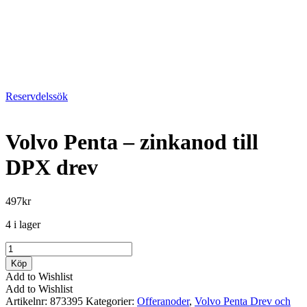
Reservdelssök
Volvo Penta – zinkanod till
DPX drev
497
kr
4 i lager
Volvo
Penta
Köp
-
Add to Wishlist
zinkanod
Add to Wishlist
till
Artikelnr:
873395
Kategorier:
Offeranoder
,
Volvo Penta Drev och