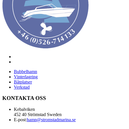
Bubbelhamn
Vinterlagring
Båtplatser
Verkstad
KONTAKTA OSS
Kebalviken
452 40 Strömstad Sweden
E-post:
hamn@stromstadmarina.se