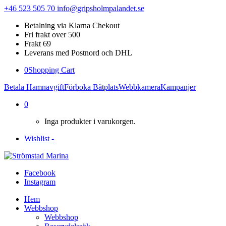
+46 523 505 70
info@gripsholmpalandet.se
Betalning via Klarna Chekout
Fri frakt over 500
Frakt 69
Leverans med Postnord och DHL
0
Shopping Cart
Betala Hamnavgift
Förboka Båtplats
Webbkamera
Kampanjer
0
Inga produkter i varukorgen.
Wishlist -
Facebook
Instagram
Hem
Webbshop
Webbshop