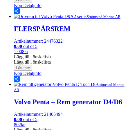
Köp
Detaljinfo
Share
Strömstad Marina AB
FLERSPÅRSREM
Artikelnummer: 24476322
0.00
out of 5
1 008
kr
Lägg till i önskelista
Lägg till i önskelista
Läs mer
Köp
Detaljinfo
Share
Strömstad Marina
AB
Volvo Penta – Rem generator D4/D6
Artikelnummer: 21405494
0.00
out of 5
802
kr
Lägg till i önskelista