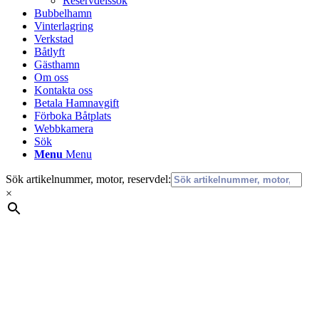
Reservdelssök
Bubbelhamn
Vinterlagring
Verkstad
Båtlyft
Gästhamn
Om oss
Kontakta oss
Betala Hamnavgift
Förboka Båtplats
Webbkamera
Sök
Menu
Menu
Sök artikelnummer, motor, reservdel:
×