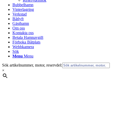
Reservdelssök
Bubbelhamn
Vinterlagring
Verkstad
Båtlyft
Gästhamn
Om oss
Kontakta oss
Betala Hamnavgift
Förboka Båtplats
Webbkamera
Sök
Menu
Menu
Sök artikelnummer, motor, reservdel:
×