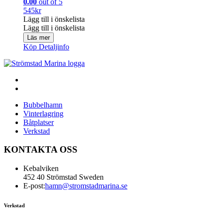
0.00
out of 5
545
kr
Lägg till i önskelista
Lägg till i önskelista
Läs mer
Köp
Detaljinfo
Bubbelhamn
Vinterlagring
Båtplatser
Verkstad
KONTAKTA OSS
Kebalviken
452 40 Strömstad Sweden
E-post:
hamn@stromstadmarina.se
Verkstad