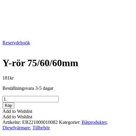
Reservdelssök
Y-rör 75/60/60mm
181
kr
Beställningsvara 3-5 dagar
Y-
rör
Köp
75/60/60mm
Add to Wishlist
mängd
Add to Wishlist
Artikelnr:
EB221000010082
Kategorier:
Båtprodukter
,
Dieselvärmare
,
Tillbehör