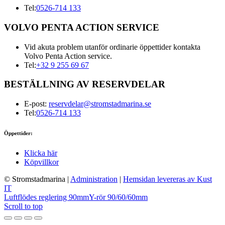
Tel:
0526-714 133
VOLVO PENTA ACTION SERVICE
Vid akuta problem utanför ordinarie öppettider kontakta
Volvo Penta Action service.
Tel:
+32 9 255 69 67
BESTÄLLNING AV RESERVDELAR
E-post:
reservdelar@stromstadmarina.se
Tel:
0526-714 133
Öppettider:
Klicka här
Köpvillkor
© Stromstadmarina
|
Administration
|
Hemsidan levereras av Kust
IT
Luftflödes reglering 90mm
Y-rör 90/60/60mm
Scroll to top