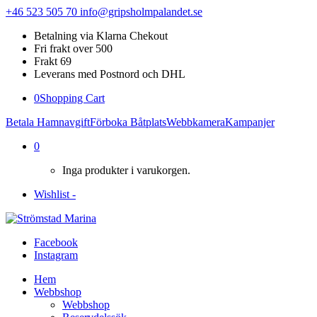
+46 523 505 70
info@gripsholmpalandet.se
Betalning via Klarna Chekout
Fri frakt over 500
Frakt 69
Leverans med Postnord och DHL
0
Shopping Cart
Betala Hamnavgift
Förboka Båtplats
Webbkamera
Kampanjer
0
Inga produkter i varukorgen.
Wishlist -
Facebook
Instagram
Hem
Webbshop
Webbshop