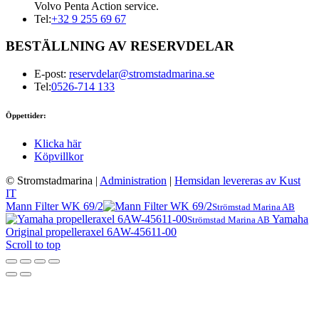
Volvo Penta Action service.
Tel:
+32 9 255 69 67
BESTÄLLNING AV RESERVDELAR
E-post:
reservdelar@stromstadmarina.se
Tel:
0526-714 133
Öppettider:
Klicka här
Köpvillkor
© Stromstadmarina
|
Administration
|
Hemsidan levereras av Kust
IT
Mann Filter WK 69/2
Strömstad Marina AB
Yamaha
Strömstad Marina AB
Original propelleraxel 6AW-45611-00
Scroll to top