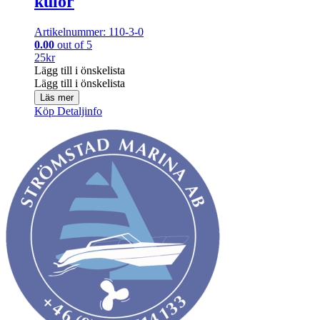
kulor
Artikelnummer: 110-3-0
0.00
out of 5
25
kr
Lägg till i önskelista
Lägg till i önskelista
Läs mer
Köp
Detaljinfo