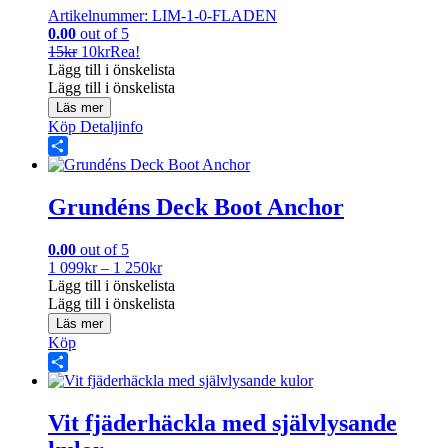
Artikelnummer: LIM-1-0-FLADEN
0.00
out of 5
Det
Det
15
kr
10
kr
Rea!
ursprungliga
nuvarande
Lägg till i önskelista
priset
priset
Lägg till i önskelista
var:
är:
Läs mer
15kr.
10kr.
Köp
Detaljinfo
Share
Grundéns Deck Boot Anchor
0.00
out of 5
Prisintervall:
1 099
kr
–
1 250
kr
1
Lägg till i önskelista
099kr
Lägg till i önskelista
till
Läs mer
1
Köp
250kr
Share
Vit fjäderhäckla med självlysande