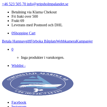
+46 523 505 70
info@gripsholmpalandet.se
Betalning via Klarna Chekout
Fri frakt over 500
Frakt 69
Leverans med Postnord och DHL
0
Shopping Cart
Betala Hamnavgift
Förboka Båtplats
Webbkamera
Kampanjer
0
Inga produkter i varukorgen.
Wishlist -
Facebook
Instagram