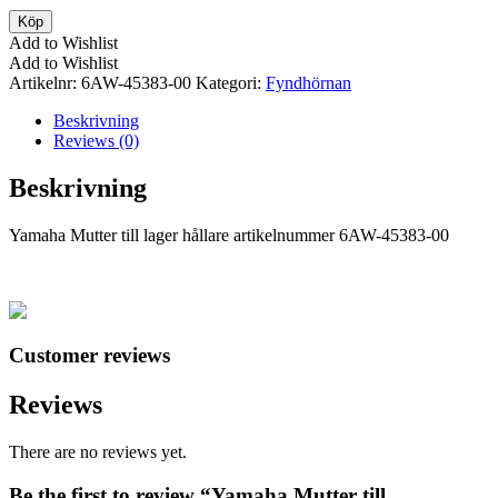
var:
är:
Yamaha
Köp
536kr.
499kr.
Mutter
Add to Wishlist
till
Add to Wishlist
lagerhållare
Artikelnr:
6AW-45383-00
Kategori:
Fyndhörnan
mängd
Beskrivning
Reviews (0)
Beskrivning
Yamaha Mutter till lager hållare artikelnummer 6AW-45383-00
Customer reviews
Reviews
There are no reviews yet.
Be the first to review “Yamaha Mutter till