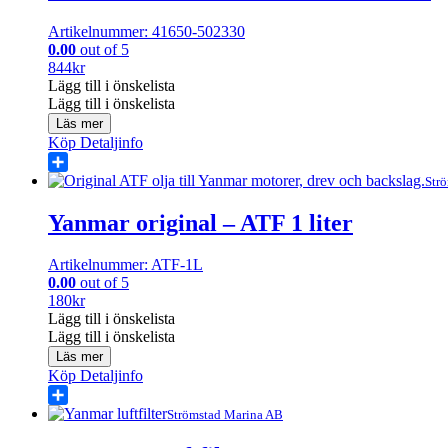
Artikelnummer: 41650-502330
0.00
out of 5
844
kr
Lägg till i önskelista
Lägg till i önskelista
Läs mer
Köp
Detaljinfo
Share
Str
Yanmar original – ATF 1 liter
Artikelnummer: ATF-1L
0.00
out of 5
180
kr
Lägg till i önskelista
Lägg till i önskelista
Läs mer
Köp
Detaljinfo
Share
Strömstad Marina AB