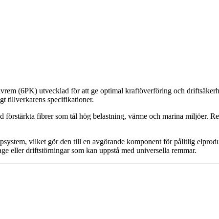
ivrem (6PK) utvecklad för att ge optimal kraftöverföring och driftsäker
 tillverkarens specifikationer.
d förstärkta fibrer som tål hög belastning, värme och marina miljöer. R
psystem, vilket gör den till en avgörande komponent för pålitlig elprod
tage eller driftstörningar som kan uppstå med universella remmar.