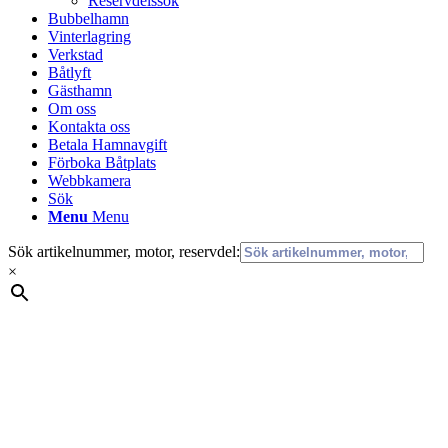
Reservdelssök
Bubbelhamn
Vinterlagring
Verkstad
Båtlyft
Gästhamn
Om oss
Kontakta oss
Betala Hamnavgift
Förboka Båtplats
Webbkamera
Sök
Menu
Menu
Sök artikelnummer, motor, reservdel:
×