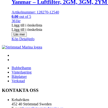
Yanmar – Luftfilter, 2GM, 3GM, 2YM
Artikelnummer: 128270-12540
0.00
out of 5
361
kr
Lägg till i önskelista
Lägg till i önskelista
Läs mer
Köp
Detaljinfo
Bubbelhamn
Vinterlagring
Båtplatser
Verkstad
KONTAKTA OSS
Kebalviken
452 40 Strömstad Sweden