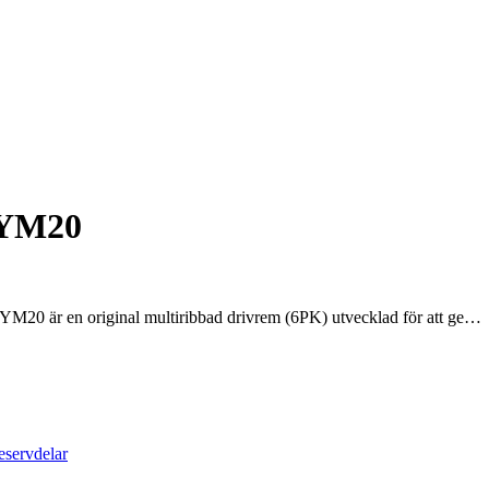
3YM20
0 är en original multiribbad drivrem (6PK) utvecklad för att ge…
servdelar