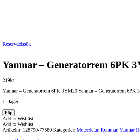
Reservdelssök
Yanmar – Generatorrem 6PK 
219
kr
Yanmar – Generatorrem 6PK 3YM20 Yanmar – Generatorrem 6PK 3YM2
1 i lager
Yanmar
Köp
-
Add to Wishlist
Generatorrem
Add to Wishlist
6PK
Artikelnr:
128790-77580
Kategorier:
Motordelar
,
Remmar
,
Yanmar Re
3YM20
mängd