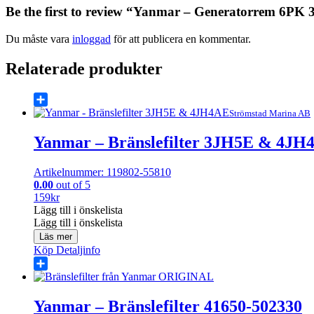
Be the first to review “Yanmar – Generatorrem 6P
Du måste vara
inloggad
för att publicera en kommentar.
Relaterade produkter
Share
Strömstad Marina AB
Yanmar – Bränslefilter 3JH5E & 4JH
Artikelnummer: 119802-55810
0.00
out of 5
159
kr
Lägg till i önskelista
Lägg till i önskelista
Läs mer
Köp
Detaljinfo
Share
Yanmar – Bränslefilter 41650-502330