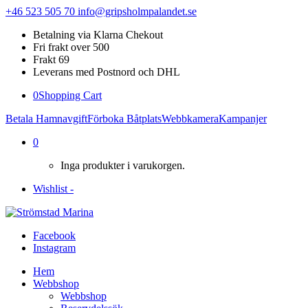
+46 523 505 70
info@gripsholmpalandet.se
Betalning via Klarna Chekout
Fri frakt over 500
Frakt 69
Leverans med Postnord och DHL
0
Shopping Cart
Betala Hamnavgift
Förboka Båtplats
Webbkamera
Kampanjer
0
Inga produkter i varukorgen.
Wishlist -
Facebook
Instagram
Hem
Webbshop
Webbshop