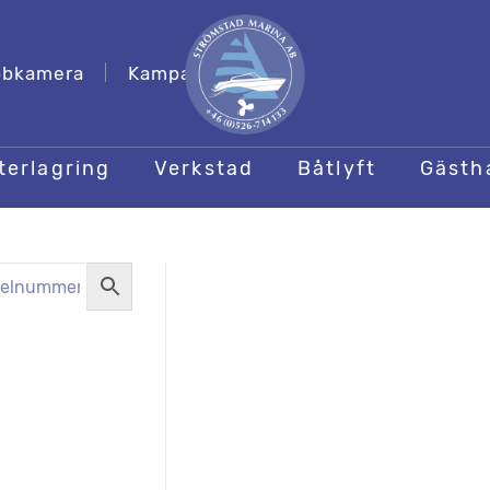
bkamera
Kampanjer
terlagring
Verkstad
Båtlyft
Gäst