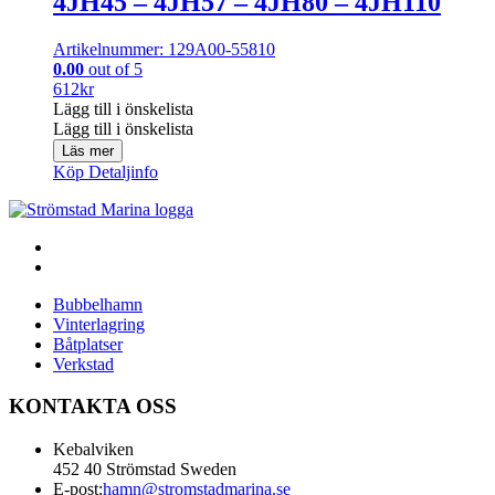
4JH45 – 4JH57 – 4JH80 – 4JH110
Artikelnummer: 129A00-55810
0.00
out of 5
612
kr
Lägg till i önskelista
Lägg till i önskelista
Läs mer
Köp
Detaljinfo
Bubbelhamn
Vinterlagring
Båtplatser
Verkstad
KONTAKTA OSS
Kebalviken
452 40 Strömstad Sweden
E-post:
hamn@stromstadmarina.se