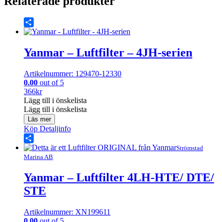
Relaterade produkter
Share
Yanmar – Luftfilter – 4JH-serien
Artikelnummer: 129470-12330
0.00
out of 5
366
kr
Lägg till i önskelista
Lägg till i önskelista
Läs mer
Köp
Detaljinfo
Share
Strömstad
Marina AB
Yanmar – Luftfilter 4LH-HTE/ DTE/
STE
Artikelnummer: XN199611
0.00
out of 5