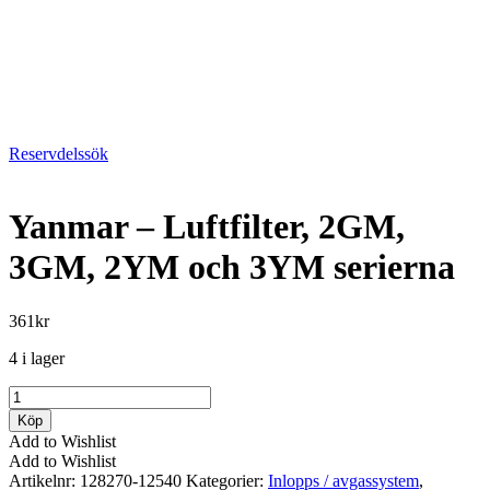
Reservdelssök
Yanmar – Luftfilter, 2GM,
3GM, 2YM och 3YM serierna
361
kr
4 i lager
Yanmar
-
Köp
Luftfilter,
Add to Wishlist
2GM,
Add to Wishlist
3GM,
Artikelnr:
128270-12540
Kategorier:
Inlopps / avgassystem
,