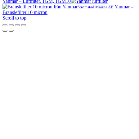
Yanmar – Luftfilter. 1GM, 1GM10
Yanmar –
Strömstad Marina AB
Bränslefilter 10 micron
Scroll to top