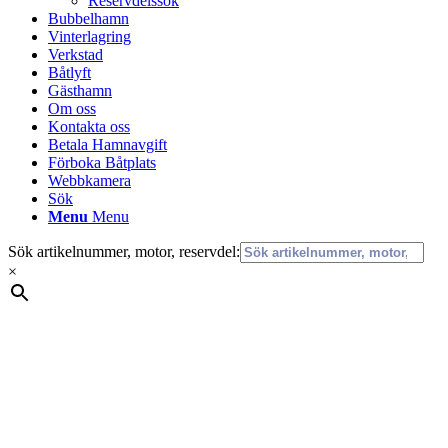
Reservdelssök
Bubbelhamn
Vinterlagring
Verkstad
Båtlyft
Gästhamn
Om oss
Kontakta oss
Betala Hamnavgift
Förboka Båtplats
Webbkamera
Sök
Menu
Menu
Sök artikelnummer, motor, reservdel:
×