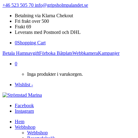
+46 523 505 70
info@gripsholmpalandet.se
Betalning via Klarna Chekout
Fri frakt over 500
Frakt 69
Leverans med Postnord och DHL
0
Shopping Cart
Betala Hamnavgift
Förboka Båtplats
Webbkamera
Kampanjer
0
Inga produkter i varukorgen.
Wishlist -
Facebook
Instagram
Hem
Webbshop
Webbshop