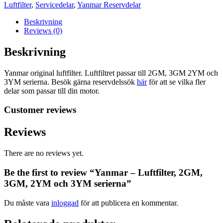
2YM
Luftfilter
,
Servicedelar
,
Yanmar Reservdelar
och
3YM
Beskrivning
serierna
Reviews (0)
mängd
Beskrivning
Yanmar original luftfilter. Luftfiltret passar till 2GM, 3GM 2YM och
3YM serierna. Besök gärna reservdelssök
här
för att se vilka fler
delar som passar till din motor.
Customer reviews
Reviews
There are no reviews yet.
Be the first to review “Yanmar – Luftfilter, 2GM,
3GM, 2YM och 3YM serierna”
Du måste vara
inloggad
för att publicera en kommentar.