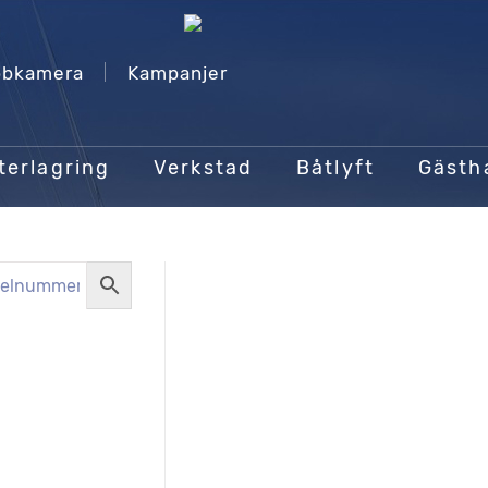
bkamera
Kampanjer
terlagring
Verkstad
Båtlyft
Gäst