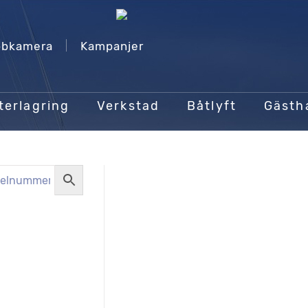
bkamera
Kampanjer
terlagring
Verkstad
Båtlyft
Gäst