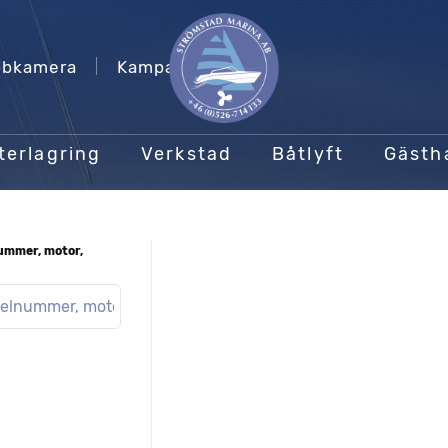
bkamera
Kampanjer
terlagring
Verkstad
Båtlyft
Gäst
nummer, motor,