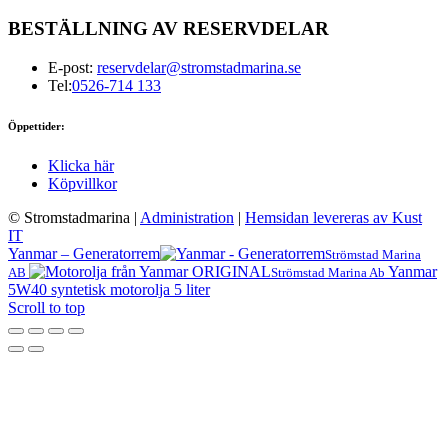
BESTÄLLNING AV RESERVDELAR
E-post:
reservdelar@stromstadmarina.se
Tel:
0526-714 133
Öppettider:
Klicka här
Köpvillkor
© Stromstadmarina
|
Administration
|
Hemsidan levereras av Kust
IT
Yanmar – Generatorrem
Strömstad Marina
Yanmar
AB
Strömstad Marina Ab
5W40 syntetisk motorolja 5 liter
Scroll to top