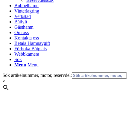
Reservdelssök
Bubbelhamn
Vinterlagring
Verkstad
Båtlyft
Gästhamn
Om oss
Kontakta oss
Betala Hamnavgift
Förboka Båtplats
Webbkamera
Sök
Menu
Menu
Sök artikelnummer, motor, reservdel:
×