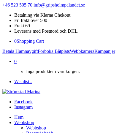
+46 523 505 70
info@gripsholmpalandet.se
Betalning via Klarna Chekout
Fri frakt over 500
Frakt 69
Leverans med Postnord och DHL
0
Shopping Cart
Betala Hamnavgift
Förboka Båtplats
Webbkamera
Kampanjer
0
Inga produkter i varukorgen.
Wishlist -
Facebook
Instagram
Hem
Webbshop
Webbshop