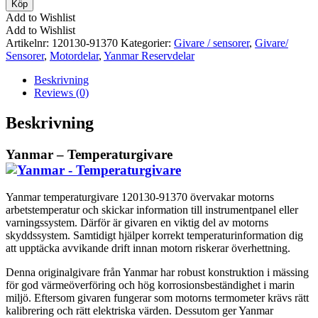
Köp
Temperaturgivare
Add to Wishlist
mängd
Add to Wishlist
Artikelnr:
120130-91370
Kategorier:
Givare / sensorer
,
Givare/
Sensorer
,
Motordelar
,
Yanmar Reservdelar
Beskrivning
Reviews (0)
Beskrivning
Yanmar – Temperaturgivare
Yanmar temperaturgivare 120130-91370 övervakar motorns
arbetstemperatur och skickar information till instrumentpanel eller
varningssystem. Därför är givaren en viktig del av motorns
skyddssystem. Samtidigt hjälper korrekt temperaturinformation dig
att upptäcka avvikande drift innan motorn riskerar överhettning.
Denna originalgivare från Yanmar har robust konstruktion i mässing
för god värmeöverföring och hög korrosionsbeständighet i marin
miljö. Eftersom givaren fungerar som motorns termometer krävs rätt
kalibrering och rätt elektriska värden. Dessutom ger Yanmar