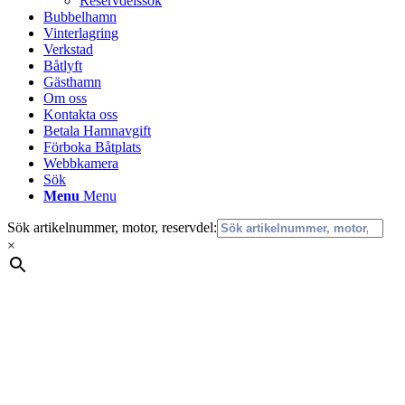
Reservdelssök
Bubbelhamn
Vinterlagring
Verkstad
Båtlyft
Gästhamn
Om oss
Kontakta oss
Betala Hamnavgift
Förboka Båtplats
Webbkamera
Sök
Menu
Menu
Sök artikelnummer, motor, reservdel:
×