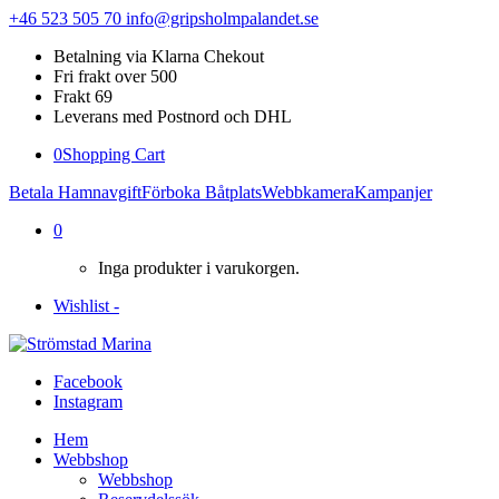
+46 523 505 70
info@gripsholmpalandet.se
Betalning via Klarna Chekout
Fri frakt over 500
Frakt 69
Leverans med Postnord och DHL
0
Shopping Cart
Betala Hamnavgift
Förboka Båtplats
Webbkamera
Kampanjer
0
Inga produkter i varukorgen.
Wishlist -
Facebook
Instagram
Hem
Webbshop
Webbshop