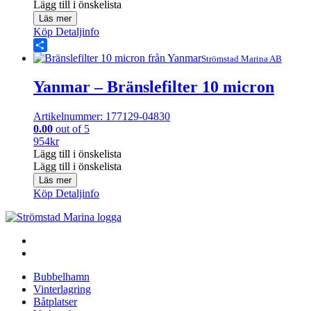
Lägg till i önskelista
Läs mer
Köp
Detaljinfo
Share
Strömstad Marina AB
Yanmar – Bränslefilter 10 micron
Artikelnummer: 177129-04830
0.00
out of 5
954
kr
Lägg till i önskelista
Lägg till i önskelista
Läs mer
Köp
Detaljinfo
Bubbelhamn
Vinterlagring
Båtplatser