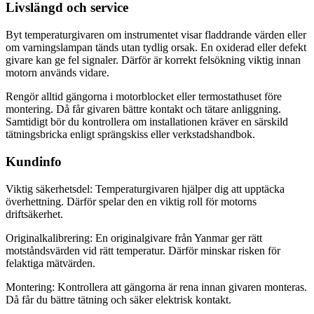
Livslängd och service
Byt temperaturgivaren om instrumentet visar fladdrande värden eller
om varningslampan tänds utan tydlig orsak. En oxiderad eller defekt
givare kan ge fel signaler. Därför är korrekt felsökning viktig innan
motorn används vidare.
Rengör alltid gängorna i motorblocket eller termostathuset före
montering. Då får givaren bättre kontakt och tätare anliggning.
Samtidigt bör du kontrollera om installationen kräver en särskild
tätningsbricka enligt sprängskiss eller verkstadshandbok.
Kundinfo
Viktig säkerhetsdel: Temperaturgivaren hjälper dig att upptäcka
överhettning. Därför spelar den en viktig roll för motorns
driftsäkerhet.
Originalkalibrering: En originalgivare från Yanmar ger rätt
motståndsvärden vid rätt temperatur. Därför minskar risken för
felaktiga mätvärden.
Montering: Kontrollera att gängorna är rena innan givaren monteras.
Då får du bättre tätning och säker elektrisk kontakt.