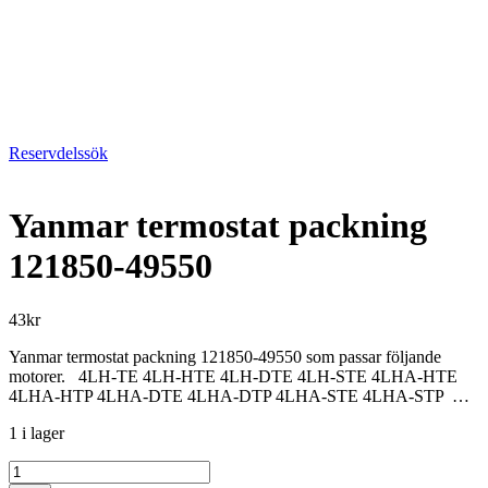
Reservdelssök
Yanmar termostat packning
121850-49550
43
kr
Yanmar termostat packning 121850-49550 som passar följande
motorer. 4LH-TE 4LH-HTE 4LH-DTE 4LH-STE 4LHA-HTE
4LHA-HTP 4LHA-DTE 4LHA-DTP 4LHA-STE 4LHA-STP …
1 i lager
Yanmar