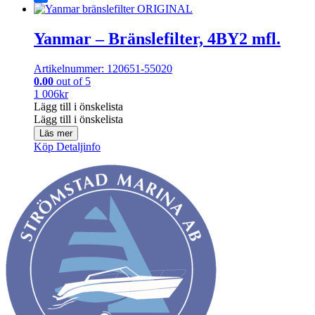
Share
Yanmar – Bränslefilter, 4BY2 mfl.
Artikelnummer: 120651-55020
0.00
out of 5
1 006
kr
Lägg till i önskelista
Lägg till i önskelista
Läs mer
Köp
Detaljinfo