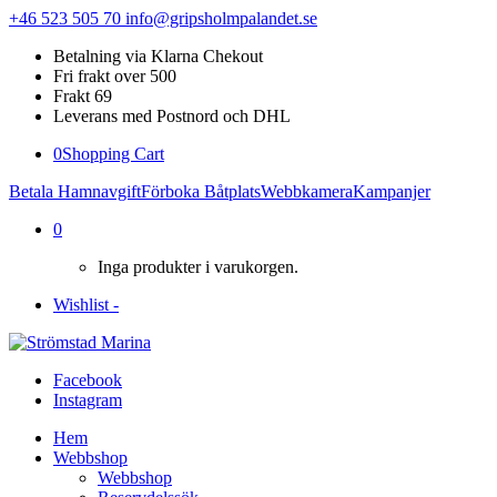
+46 523 505 70
info@gripsholmpalandet.se
Betalning via Klarna Chekout
Fri frakt over 500
Frakt 69
Leverans med Postnord och DHL
0
Shopping Cart
Betala Hamnavgift
Förboka Båtplats
Webbkamera
Kampanjer
0
Inga produkter i varukorgen.
Wishlist -
Facebook
Instagram
Hem
Webbshop
Webbshop