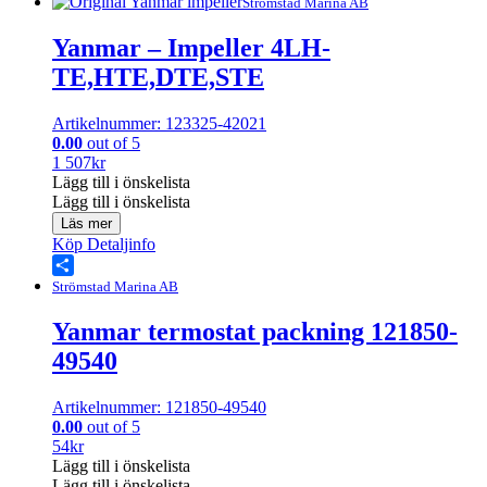
Share
Strömstad Marina AB
Yanmar – Impeller 4LH-
TE,HTE,DTE,STE
Artikelnummer: 123325-42021
0.00
out of 5
1 507
kr
Lägg till i önskelista
Lägg till i önskelista
Läs mer
Köp
Detaljinfo
Share
Strömstad Marina AB
Yanmar termostat packning 121850-
49540
Artikelnummer: 121850-49540
0.00
out of 5
54
kr
Lägg till i önskelista
Lägg till i önskelista