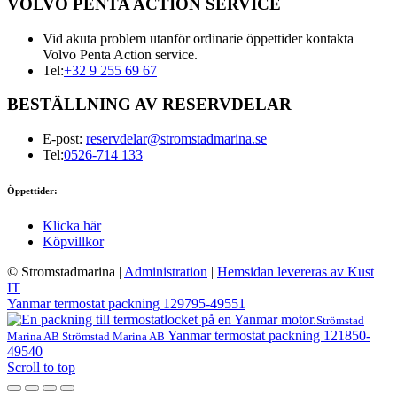
VOLVO PENTA ACTION SERVICE
Vid akuta problem utanför ordinarie öppettider kontakta
Volvo Penta Action service.
Tel:
+32 9 255 69 67
BESTÄLLNING AV RESERVDELAR
E-post:
reservdelar@stromstadmarina.se
Tel:
0526-714 133
Öppettider:
Klicka här
Köpvillkor
© Stromstadmarina
|
Administration
|
Hemsidan levereras av Kust
IT
Yanmar termostat packning 129795-49551
Strömstad
Yanmar termostat packning 121850-
Marina AB
Strömstad Marina AB
49540
Scroll to top