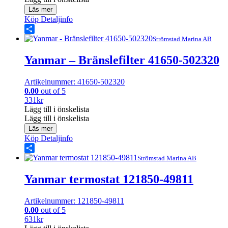
Läs mer
Köp
Detaljinfo
Share
Strömstad Marina AB
Yanmar – Bränslefilter 41650-502320
Artikelnummer: 41650-502320
0.00
out of 5
331
kr
Lägg till i önskelista
Lägg till i önskelista
Läs mer
Köp
Detaljinfo
Share
Strömstad Marina AB
Yanmar termostat 121850-49811
Artikelnummer: 121850-49811
0.00
out of 5
631
kr