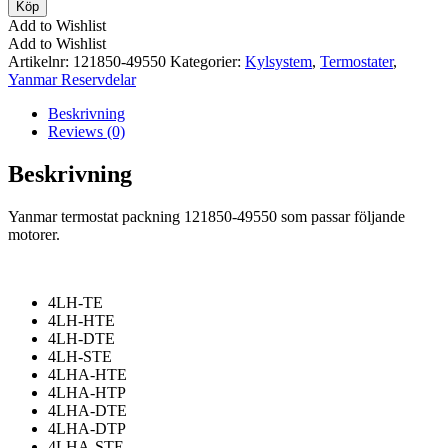
termostat
Köp
packning
Add to Wishlist
121850-
Add to Wishlist
49550
Artikelnr:
121850-49550
Kategorier:
Kylsystem
,
Termostater
,
mängd
Yanmar Reservdelar
Beskrivning
Reviews (0)
Beskrivning
Yanmar termostat packning 121850-49550 som passar följande
motorer.
4LH-TE
4LH-HTE
4LH-DTE
4LH-STE
4LHA-HTE
4LHA-HTP
4LHA-DTE
4LHA-DTP
4LHA-STE