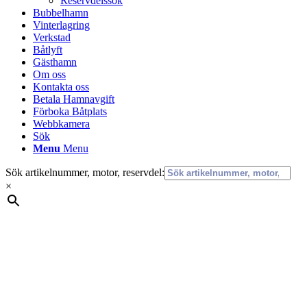
Reservdelssök
Bubbelhamn
Vinterlagring
Verkstad
Båtlyft
Gästhamn
Om oss
Kontakta oss
Betala Hamnavgift
Förboka Båtplats
Webbkamera
Sök
Menu
Menu
Sök artikelnummer, motor, reservdel:
×