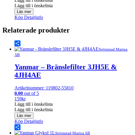
Lägg till i önskelista
Lägg till i önskelista
Läs mer
Köp
Detaljinfo
Relaterade produkter
Share
Strömstad Marina
AB
Yanmar – Bränslefilter 3JH5E &
4JH4AE
Artikelnummer: 119802-55810
0.00
out of 5
159
kr
Lägg till i önskelista
Lägg till i önskelista
Läs mer
Köp
Detaljinfo
Share
Strömstad Marina AB