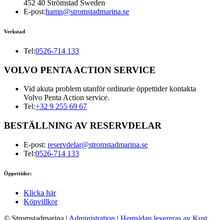
452 40 Strömstad Sweden
E-post:
hamn@stromstadmarina.se
Verkstad
Tel:
0526-714 133
VOLVO PENTA ACTION SERVICE
Vid akuta problem utanför ordinarie öppettider kontakta
Volvo Penta Action service.
Tel:
+32 9 255 69 67
BESTÄLLNING AV RESERVDELAR
E-post:
reservdelar@stromstadmarina.se
Tel:
0526-714 133
Öppettider:
Klicka här
Köpvillkor
© Stromstadmarina
|
Administration
|
Hemsidan levereras av Kust