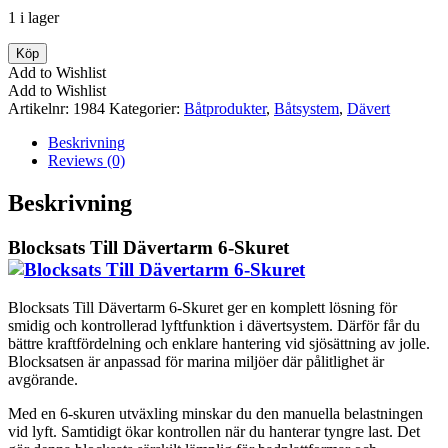
1 i lager
Blocksats
Köp
Till
Add to Wishlist
Dävertarm
Add to Wishlist
6-
Artikelnr:
1984
Kategorier:
Båtprodukter
,
Båtsystem
,
Dävert
Skuret
mängd
Beskrivning
Reviews (0)
Beskrivning
Blocksats Till Dävertarm 6-Skuret
Blocksats Till Dävertarm 6-Skuret ger en komplett lösning för
smidig och kontrollerad lyftfunktion i dävertsystem. Därför får du
bättre kraftfördelning och enklare hantering vid sjösättning av jolle.
Blocksatsen är anpassad för marina miljöer där pålitlighet är
avgörande.
Med en 6-skuren utväxling minskar du den manuella belastningen
vid lyft. Samtidigt ökar kontrollen när du hanterar tyngre last. Det