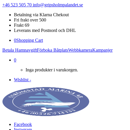
+46 523 505 70
info@gripsholmpalandet.se
Betalning via Klarna Chekout
Fri frakt over 500
Frakt 69
Leverans med Postnord och DHL
0
Shopping Cart
Betala Hamnavgift
Förboka Båtplats
Webbkamera
Kampanjer
0
Inga produkter i varukorgen.
Wishlist -
Facebook
Instagram