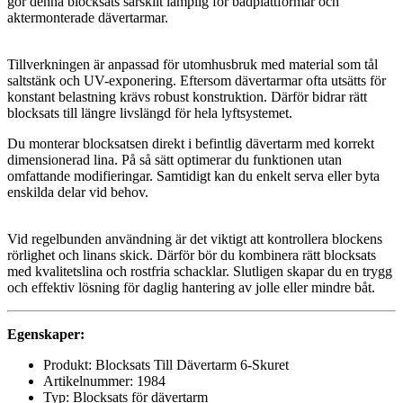
gör denna blocksats särskilt lämplig för badplattformar och
aktermonterade dävertarmar.
Tillverkningen är anpassad för utomhusbruk med material som tål
saltstänk och UV-exponering. Eftersom dävertarmar ofta utsätts för
konstant belastning krävs robust konstruktion. Därför bidrar rätt
blocksats till längre livslängd för hela lyftsystemet.
Du monterar blocksatsen direkt i befintlig dävertarm med korrekt
dimensionerad lina. På så sätt optimerar du funktionen utan
omfattande modifieringar. Samtidigt kan du enkelt serva eller byta
enskilda delar vid behov.
Vid regelbunden användning är det viktigt att kontrollera blockens
rörlighet och linans skick. Därför bör du kombinera rätt blocksats
med kvalitetslina och rostfria schacklar. Slutligen skapar du en trygg
och effektiv lösning för daglig hantering av jolle eller mindre båt.
Egenskaper:
Produkt: Blocksats Till Dävertarm 6-Skuret
Artikelnummer: 1984
Typ: Blocksats för dävertarm